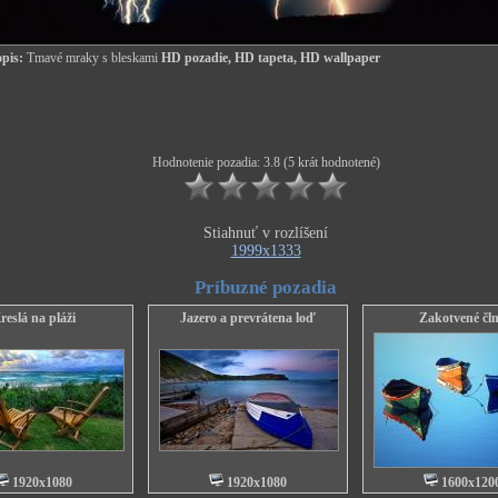
pis:
Tmavé mraky s bleskami
HD pozadie, HD tapeta, HD wallpaper
Hodnotenie pozadia: 3.8 (5 krát hodnotené)
Stiahnuť v rozlíšení
1999x1333
Príbuzné pozadia
reslá na pláži
Jazero a prevrátena loď
Zakotvené čl
1920x1080
1920x1080
1600x120