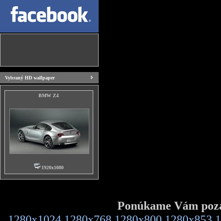
Vybraný HD wallpaper
BMW Z4
1920x1080
Ponúkame Vám pozad
1280x1024
1280x768
1280x800
1280x853
1