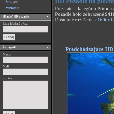
HD Pozadie na plochu
Ženy
(491)
Prezeráte si kategóriu Príroda
Zvieratá
(25)
Pozadie bolo zobrazené 9416
Hľadať HD pozadie
Dostupné rozlíšenie -
1600x1
Zadaj hľadaný výraz.
Že nápad?
Predchádzajúce HD
Meno:
Mail:
Správa: