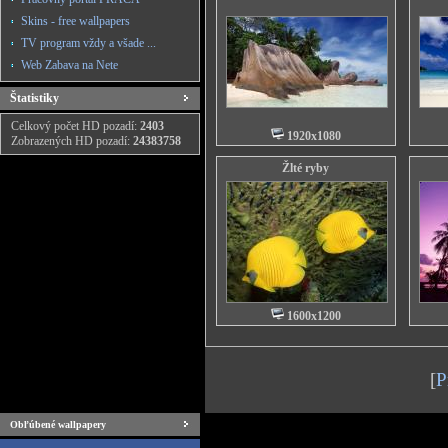
Skins - free wallpapers
TV program vždy a všade ...
Web Zabava na Nete
Štatistiky
Celkový počet HD pozadí:
2403
1920x1080
Zobrazených HD pozadí:
24383758
Žlté ryby
1600x1200
[
P
Obľúbené wallpapery