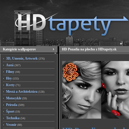
Kategórie wallpaperov
HD Pozadia na plochu z HDtapety.sk
3D, Umenie, Artwork
(376)
Autá
(367)
Filmy
(44)
Hry
(155)
Kvety
(71)
Mestá a Architektúra
(128)
Motocykle
(59)
Príroda
(509)
Šport
(19)
Technika
(54)
Vesmír
(88)