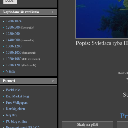
Najžiadanejšie rozlíšenia
1280x1024
1280x800
(širokouhlé)
1280x960
1440x900
(širokouhlé)
Popis:
Svietiaca ryba
HD
1600x1200
1680x1050
(širokouhlé)
1920x1080
(HD rozlíšenie)
1920x1200
(širokouhlé)
Väčšie
Hodnote
Partneri
BackLinks
St
Bau Market blog
Free Wallpapers
Katalóg okien
Pr
Nej Hry
PC blog on line
Skaly na pláži
Pracovný portál PRACA