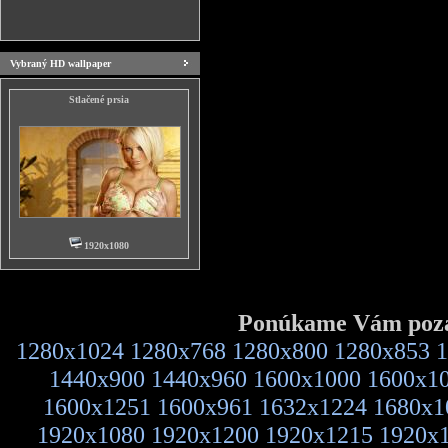
Vybraný HD wallpaper
Stlačené prsia
1920x1080
Ponúkame Vám pozad
1280x1024
1280x768
1280x800
1280x853
1
1440x900
1440x960
1600x1000
1600x1
1600x1251
1600x961
1632x1224
1680x1
1920x1080
1920x1200
1920x1215
1920x