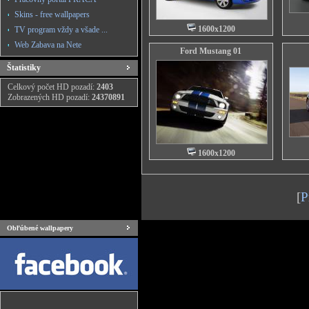
Skins - free wallpapers
1600x1200
TV program vždy a všade ...
Web Zabava na Nete
Ford Mustang 01
Štatistiky
Celkový počet HD pozadí:
2403
Zobrazených HD pozadí:
24370891
1600x1200
[
P
Obľúbené wallpapery