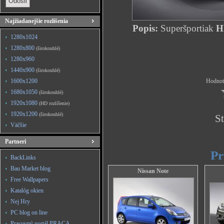
Najžiadanejšie rozlíšenia
Popis:
Superšportiak
HD
1280x1024
1280x800
(širokouhlé)
1280x960
1440x900
(širokouhlé)
1600x1200
Hodnote
1680x1050
(širokouhlé)
1920x1080
(HD rozlíšenie)
1920x1200
(širokouhlé)
St
Väčšie
Partneri
Pr
BackLinks
Bau Market blog
Nissan Note
Free Wallpapers
Katalóg okien
Nej Hry
PC blog on line
Pracovný portál PRACA