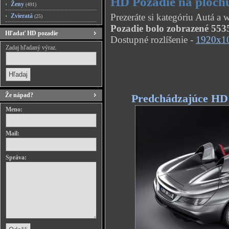
HD Pozadie na ploch
Ženy
(491)
Prezeráte si kategóriu Autá a
Zvieratá
(25)
Pozadie bolo zobrazené 5535
Hľadať HD pozadie
Dostupné rozlíšenie -
1920x1
Zadaj hľadaný výraz.
Že nápad?
Predchádzajúce HD
Meno:
Mail:
Správa: