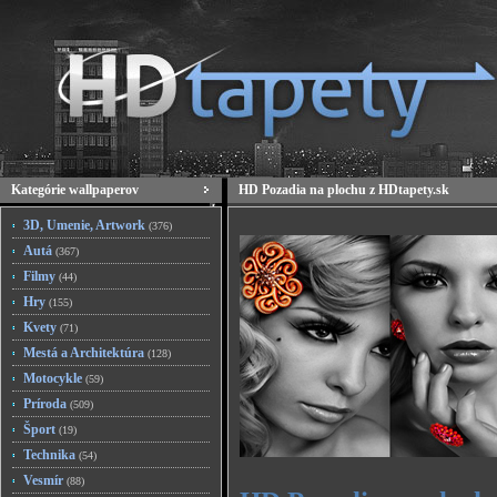
Kategórie wallpaperov
HD Pozadia na plochu z HDtapety.sk
3D, Umenie, Artwork
(376)
Autá
(367)
Filmy
(44)
Hry
(155)
Kvety
(71)
Mestá a Architektúra
(128)
Motocykle
(59)
Príroda
(509)
Šport
(19)
Technika
(54)
Vesmír
(88)