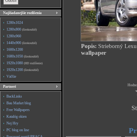
Najžiadanejšie rozlíšenia
1280x1024
1280x800
(širokouhlé)
1280x960
1440x900
(širokouhlé)
Popis:
Strieborný Lexu
1600x1200
wallpaper
1680x1050
(širokouhlé)
1920x1080
(HD rozlíšenie)
1920x1200
(širokouhlé)
Väčšie
Hodnot
Partneri
BackLinks
Bau Market blog
St
Free Wallpapers
Katalóg okien
Nej Hry
Pr
PC blog on line
Pracovný portál PRACA