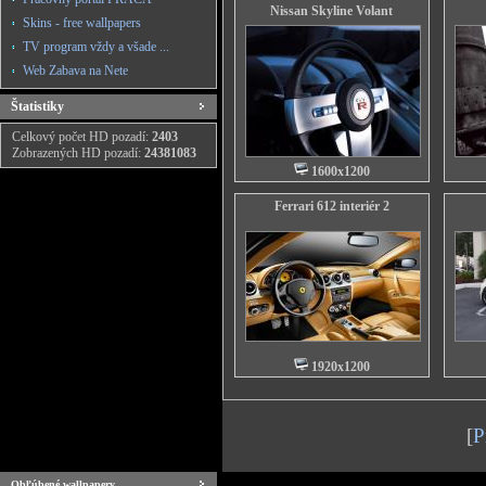
Nissan Skyline Volant
Skins - free wallpapers
TV program vždy a všade ...
Web Zabava na Nete
Štatistiky
Celkový počet HD pozadí:
2403
Zobrazených HD pozadí:
24381083
1600x1200
Ferrari 612 interiér 2
1920x1200
[
P
Obľúbené wallpapery