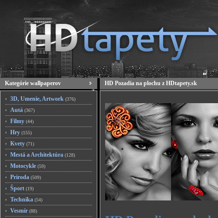
Kategórie wallpaperov
HD Pozadia na plochu z HDtapety.sk
3D, Umenie, Artwork
(376)
Autá
(367)
Filmy
(44)
Hry
(155)
Kvety
(71)
Mestá a Architektúra
(128)
Motocykle
(59)
Príroda
(509)
Šport
(19)
Technika
(54)
Vesmír
(88)