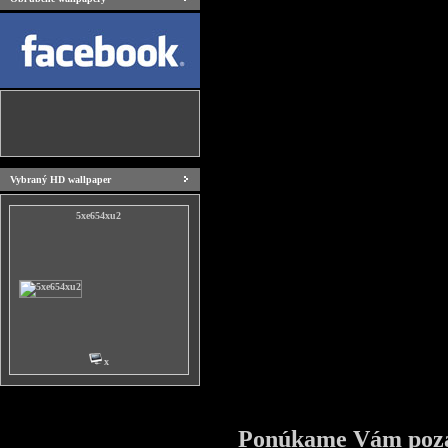
Vybraný HD wallpaper
5xe654xu2
x
Ponúkame Vám pozad