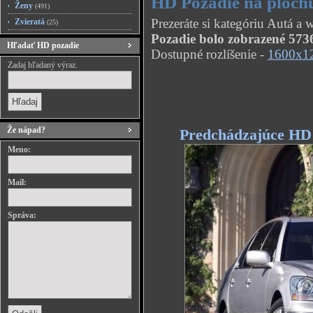
HD Pozadie na ploch
Ženy
(491)
Prezeráte si kategóriu Autá a
Zvieratá
(25)
Pozadie bolo zobrazené 5736
Hľadať HD pozadie
Dostupné rozlíšenie -
1600x1
Zadaj hľadaný výraz.
Že nápad?
Predchádzajúce HD
Meno:
Mail:
Správa: