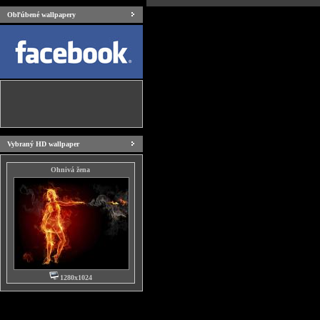
Obľúbené wallpapery
Vybraný HD wallpaper
Ohnivá žena
1280x1024