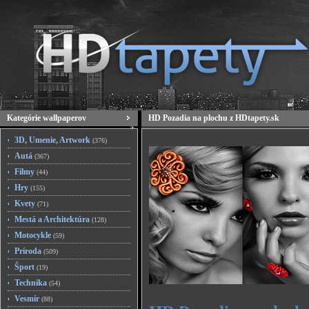
Kategórie wallpaperov
HD Pozadia na plochu z HDtapety.sk
3D, Umenie, Artwork
(376)
Autá
(367)
Filmy
(44)
Hry
(155)
Kvety
(71)
Mestá a Architektúra
(128)
Motocykle
(59)
Príroda
(509)
Šport
(19)
Technika
(54)
Vesmír
(88)