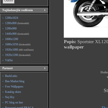
Najžiadanejšie rozlíšenia
1280x1024
1280x800
(širokouhlé)
1280x960
1440x900
(širokouhlé)
1600x1200
Popis:
Sportster XL12
1680x1050
(širokouhlé)
wallpaper
1920x1080
(HD rozlíšenie)
1920x1200
(širokouhlé)
Väčšie
Partneri
Hodnot
BackLinks
Bau Market blog
Free Wallpapers
St
Katalóg okien
Nej Hry
PC blog on line
Pracovný portál PRACA