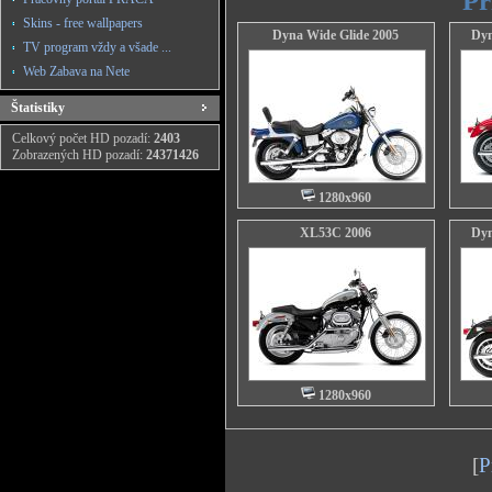
Pr
Skins - free wallpapers
Dyna Wide Glide 2005
Dyn
TV program vždy a všade ...
Web Zabava na Nete
Štatistiky
Celkový počet HD pozadí:
2403
Zobrazených HD pozadí:
24371426
1280x960
XL53C 2006
Dyn
1280x960
[
P