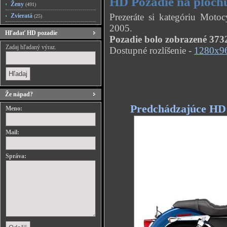
HD Pozadie na ploch
Ženy
(491)
Prezeráte si kategóriu Mot
Zvieratá
(25)
2005.
Hľadať HD pozadie
Pozadie bolo zobrazené 3732
Zadaj hľadaný výraz.
Dostupné rozlíšenie -
1280x9
Že nápad?
Predchádzajúce HD
Meno:
Mail:
Správa: