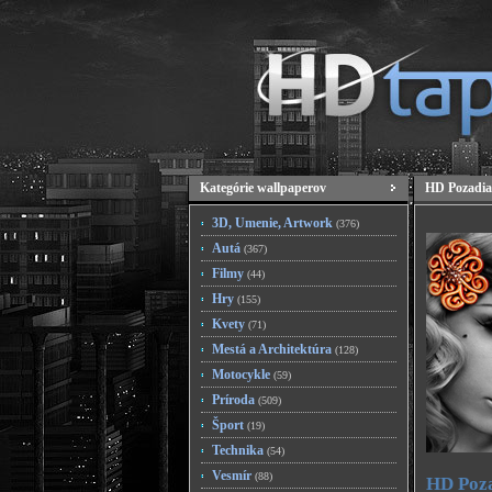
Kategórie wallpaperov
HD Pozadia
3D, Umenie, Artwork
(376)
Autá
(367)
Filmy
(44)
Hry
(155)
Kvety
(71)
Mestá a Architektúra
(128)
Motocykle
(59)
Príroda
(509)
Šport
(19)
Technika
(54)
Vesmír
(88)
HD Poza