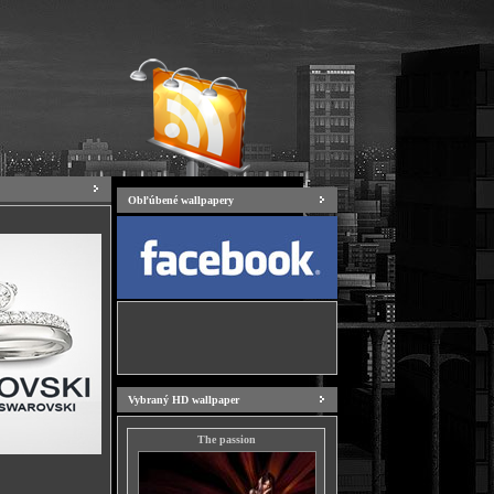
Obľúbené wallpapery
Vybraný HD wallpaper
The passion