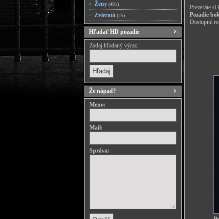
Ženy
(491)
Prezeráte si
Pozadie bol
Zvieratá
(25)
Dostupné roz
Hľadať HD pozadie
Zadaj hľadaný výraz.
Že nápad?
Meno:
Mail:
Správa: