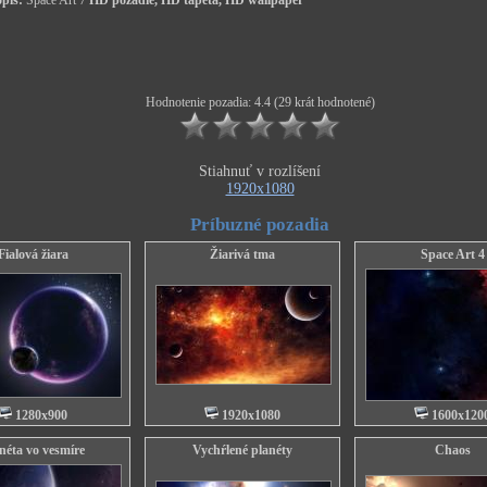
pis:
Space Art 7
HD pozadie, HD tapeta, HD wallpaper
Hodnotenie pozadia: 4.4 (29 krát hodnotené)
Stiahnuť v rozlíšení
1920x1080
Príbuzné pozadia
Fialová žiara
Žiarivá tma
Space Art 4
1280x900
1920x1080
1600x120
néta vo vesmíre
Vychŕlené planéty
Chaos