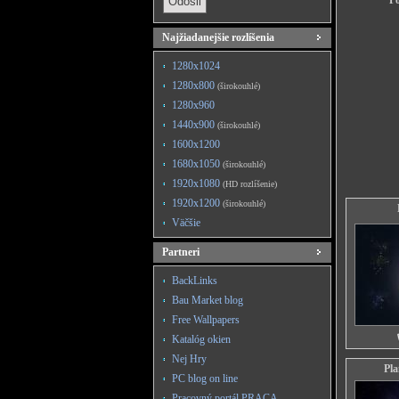
Po
Najžiadanejšie rozlíšenia
1280x1024
1280x800
(širokouhlé)
1280x960
1440x900
(širokouhlé)
1600x1200
1680x1050
(širokouhlé)
1920x1080
(HD rozlíšenie)
1920x1200
(širokouhlé)
Väčšie
Partneri
BackLinks
Bau Market blog
Free Wallpapers
Katalóg okien
Nej Hry
Pla
PC blog on line
Pracovný portál PRACA