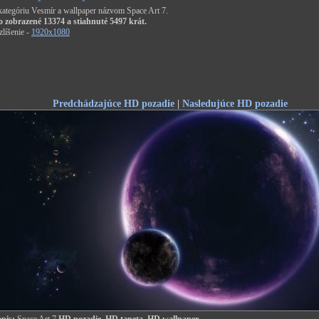
 kategóriu Vesmír a wallpaper názvom Space Art 7.
o zobrazené 13374 a stiahnuté 5497 krát.
líšenie -
1920x1080
Predchádzajúce HD pozadie
|
Nasledujúce HD pozadie