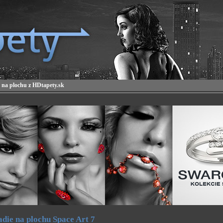
 na plochu z HDtapety.sk
die na plochu Space Art 7