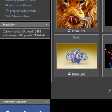
Skins - free wallpapers
TV program vždy a všade ...
Web Zabava na Nete
Štatistiky
1280x1024
Celkový počet HD pozadí:
2403
Zobrazených HD pozadí:
24374649
Spleť
1920x1200
[
P
Obľúbené wallpapery