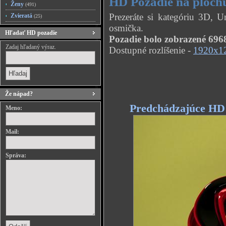
HD Pozadie na ploch
Ženy
(491)
Prezeráte si kategóriu 3D, 
Zvieratá
(25)
osmička.
Hľadať HD pozadie
Pozadie bolo zobrazené 6968
Zadaj hľadaný výraz.
Dostupné rozlíšenie -
1920x1
Že nápad?
Predchádzajúce HD
Meno:
Mail:
Správa: