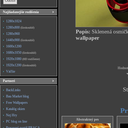
Najžiadanejšie rozlíšenia
1280x1024
1280x800
(širokouhlé)
Popis:
Sklenená osmič
1280x960
wallpaper
1440x900
(širokouhlé)
1600x1200
1680x1050
(širokouhlé)
1920x1080
(HD rozlíšenie)
1920x1200
(širokouhlé)
Hodnote
Väčšie
Partneri
St
BackLinks
Bau Market blog
Free Wallpapers
Pr
Katalóg okien
Nej Hry
Abstraktný pes
PC blog on line
Pracovný portál PRACA