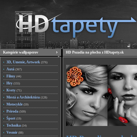
Kategórie wallpaperov
HD Pozadia na plochu z HDtapety.sk
3D, Umenie, Artwork
(376)
Autá
(367)
Filmy
(44)
Hry
(155)
Kvety
(71)
Mestá a Architektúra
(128)
Motocykle
(59)
Príroda
(509)
Šport
(19)
Technika
(54)
Vesmír
(88)