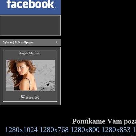
Vybraný HD wallpaper
Angela Martinix
1600x1000
Ponúkame Vám pozad
1280x1024
1280x768
1280x800
1280x853
1