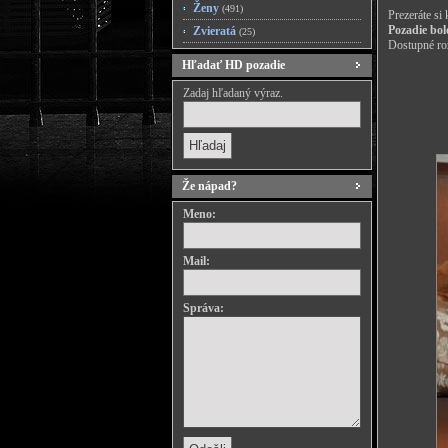
Ženy
(491)
Prezeráte si
Pozadie bol
Zvieratá
(25)
Dostupné roz
Hľadať HD pozadie
Zadaj hľadaný výraz.
Že nápad?
Meno:
Mail:
Správa: