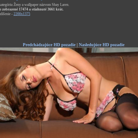
 kategóriu Ženy a wallpaper názvom Shay Laren.
o zobrazené 17474 a stiahnuté 3661 krát.
líšenie -
2200x1375
Predchádzajúce HD pozadie
|
Nasledujúce HD pozadie