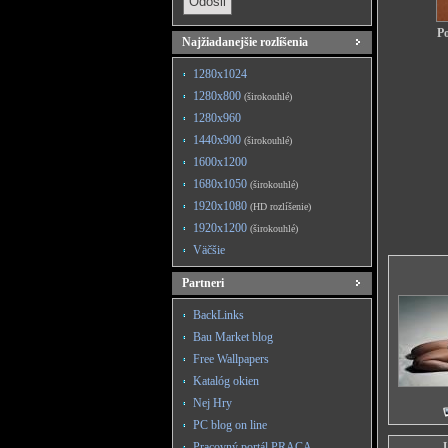
Po
Najžiadanejšie rozlíšenia
1280x1024
1280x800
(širokouhlé)
1280x960
1440x900
(širokouhlé)
1600x1200
1680x1050
(širokouhlé)
1920x1080
(HD rozlíšenie)
1920x1200
(širokouhlé)
Väčšie
Partneri
BackLinks
Bau Market blog
Free Wallpapers
Katalóg okien
Nej Hry
PC blog on line
Pracovný portál PRACA