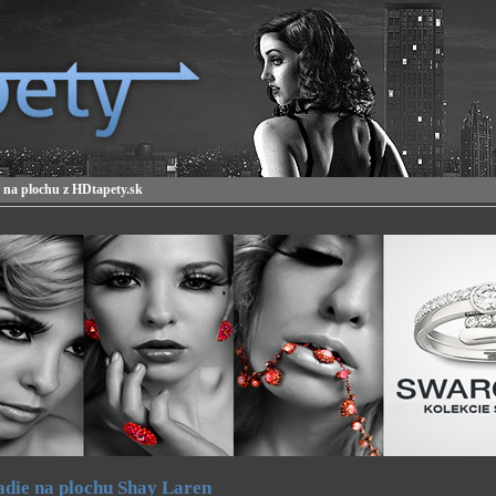
 na plochu z HDtapety.sk
die na plochu Shay Laren