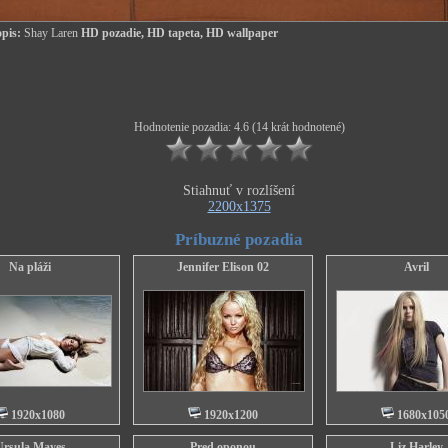
pis:
Shay Laren
HD pozadie, HD tapeta, HD wallpaper
Hodnotenie pozadia: 4.6 (14 krát hodnotené)
Stiahnuť v rozlíšení
2200x1375
Príbuzné pozadia
Na pláži
Jennifer Elison 02
Avril
1920x1080
1920x1200
1680x105
Ursula Mayes
Pred oponou
Liz Harley