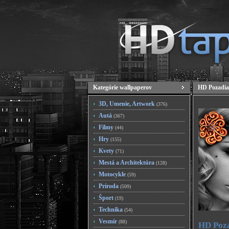
Kategórie wallpaperov
HD Pozadia
3D, Umenie, Artwork
(376)
Autá
(367)
Filmy
(44)
Hry
(155)
Kvety
(71)
Mestá a Architektúra
(128)
Motocykle
(59)
Príroda
(509)
Šport
(19)
Technika
(54)
Vesmír
(88)
HD Poza