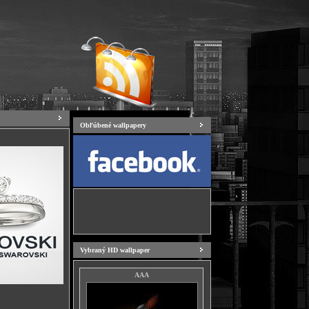
Obľúbené wallpapery
Vybraný HD wallpaper
AAA