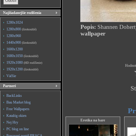
Najžiadanejšie rozlíšenia
1280x1024
Popis:
Shannen Dohert
1280x800
(širokouhlé)
wallpaper
1280x960
1440x900
(širokouhlé)
1600x1200
1680x1050
(širokouhlé)
1920x1080
(HD rozlíšenie)
Hodnote
1920x1200
(širokouhlé)
Väčšie
Partneri
St
BackLinks
Bau Market blog
Pr
Free Wallpapers
Katalóg okien
Erotika na bare
Nej Hry
PC blog on line
Pracovný portál PRACA