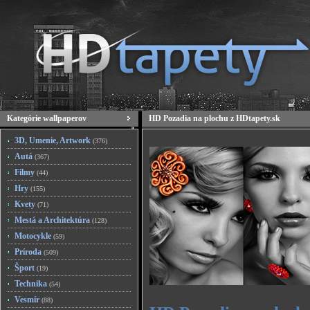
Kategórie wallpaperov
HD Pozadia na plochu z HDtapety.sk
3D, Umenie, Artwork
(376)
Autá
(367)
Filmy
(44)
Hry
(155)
Kvety
(71)
Mestá a Architektúra
(128)
Motocykle
(59)
Príroda
(509)
Šport
(19)
Technika
(54)
Vesmír
(88)