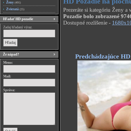
HD Pozadie na ploch
Ženy
(491)
Prezeráte si kategóriu Ženy 
Zvieratá
(25)
Pozadie bolo zobrazené 9746
Hľadať HD pozadie
Dostupné rozlíšenie -
1680x1
Zadaj hľadaný výraz.
Že nápad?
Predchádzajúce HD
Meno:
Mail:
Správa: