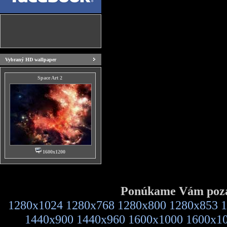
Vybraný HD wallpaper
Space Art 2
1600x1200
Ponúkame Vám pozad
1280x1024
1280x768
1280x800
1280x853
1
1440x900
1440x960
1600x1000
1600x1