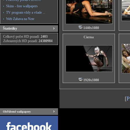
Skins - free wallpapers
TV program vždy a všade ...
Web Zabava na Nete
1440x1080
Štatistiky
Celkový počet HD pozadí:
2403
Cierna
Zobrazených HD pozadí:
24380984
1920x1080
[
P
Obľúbené wallpapery