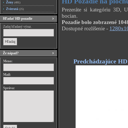
HD Pozadie na ploch
Ženy
(491)
Prezeráte si kategóriu 3D,
Zvieratá
(25)
bocian.
Hľadať HD pozadie
Pozadie bolo zobrazené 1048
Zadaj hľadaný výraz.
Dostupné rozlíšenie -
1280x1
Že nápad?
Predchádzajúce HD
Meno:
Mail:
Správa: