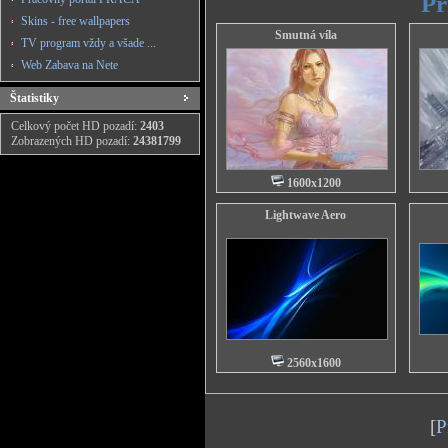
Pr
Skins - free wallpapers
Smutná víla
TV program vždy a všade ...
Web Zabava na Nete
Štatistiky
Celkový počet HD pozadí:
2403
Zobrazených HD pozadí:
24381799
1600x1200
Lightwave Aero
2560x1600
[
P