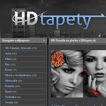
Kategórie wallpaperov
HD Pozadia na plochu z HDtapety.sk
3D, Umenie, Artwork
(376)
Autá
(367)
Filmy
(44)
Hry
(155)
Kvety
(71)
Mestá a Architektúra
(128)
Motocykle
(59)
Príroda
(509)
Šport
(19)
Technika
(54)
Vesmír
(88)