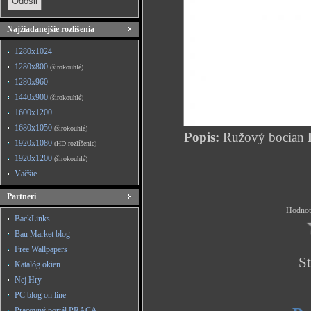
Najžiadanejšie rozlíšenia
1280x1024
1280x800
(širokouhlé)
1280x960
1440x900
(širokouhlé)
1600x1200
1680x1050
(širokouhlé)
Popis:
Ružový bocian
H
1920x1080
(HD rozlíšenie)
1920x1200
(širokouhlé)
Väčšie
Partneri
Hodnote
BackLinks
Bau Market blog
Free Wallpapers
St
Katalóg okien
Nej Hry
PC blog on line
Pracovný portál PRACA