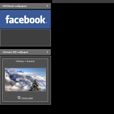
Obľúbené wallpapery
Vybraný HD wallpaper
Oblaky v horách
1920x1080