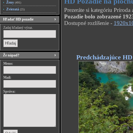
HD Pozadie na ploch
Ženy
(491)
Prezeráte si kategóriu Príroda
Zvieratá
(25)
Pozadie bolo zobrazené 1923
Hľadať HD pozadie
Dostupné rozlíšenie -
1920x1
Zadaj hľadaný výraz.
Že nápad?
Predchádzajúce HD
Meno:
Mail:
Správa: