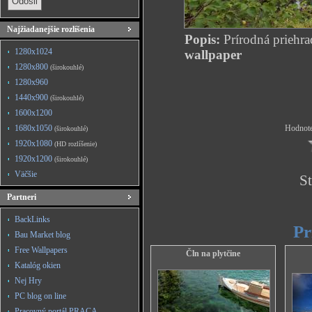
Najžiadanejšie rozlíšenia
Popis:
Prírodná priehra
1280x1024
wallpaper
1280x800
(širokouhlé)
1280x960
1440x900
(širokouhlé)
1600x1200
1680x1050
Hodnote
(širokouhlé)
1920x1080
(HD rozlíšenie)
1920x1200
(širokouhlé)
Väčšie
St
Partneri
BackLinks
Pr
Bau Market blog
Free Wallpapers
Čln na plytčine
Katalóg okien
Nej Hry
PC blog on line
Pracovný portál PRACA