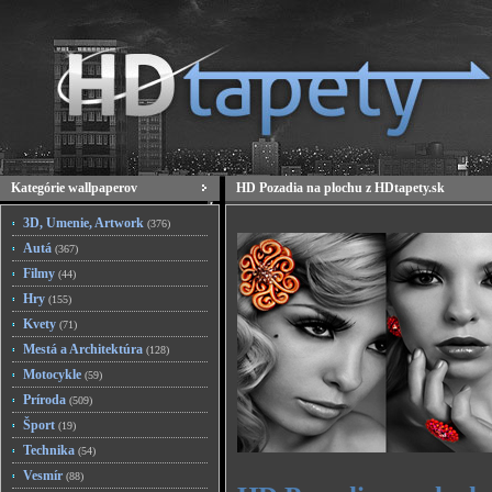
Kategórie wallpaperov
HD Pozadia na plochu z HDtapety.sk
3D, Umenie, Artwork
(376)
Autá
(367)
Filmy
(44)
Hry
(155)
Kvety
(71)
Mestá a Architektúra
(128)
Motocykle
(59)
Príroda
(509)
Šport
(19)
Technika
(54)
Vesmír
(88)