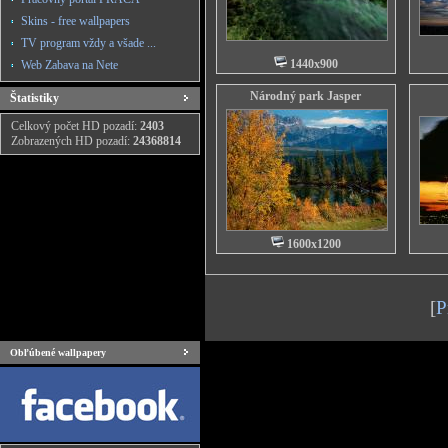
Skins - free wallpapers
TV program vždy a všade ...
1440x900
Web Zabava na Nete
Národný park Jasper
Štatistiky
Celkový počet HD pozadí:
2403
Zobrazených HD pozadí:
24368814
1600x1200
[
P
Obľúbené wallpapery