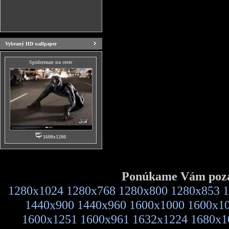
Vybraný HD wallpaper
Spiderman na ceste
1600x1200
Ponúkame Vám pozad
1280x1024
1280x768
1280x800
1280x853
1
1440x900
1440x960
1600x1000
1600x1
1600x1251
1600x961
1632x1224
1680x1