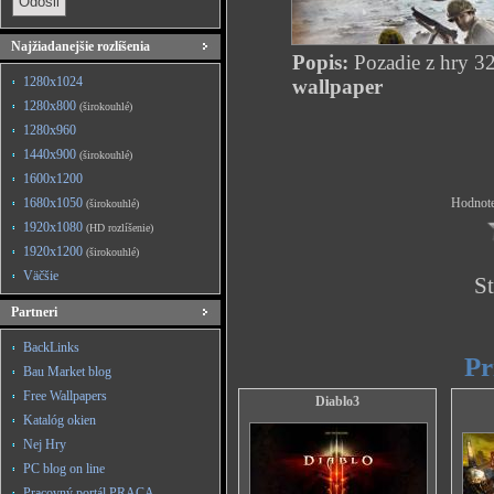
Najžiadanejšie rozlíšenia
Popis:
Pozadie z hry 3
1280x1024
wallpaper
1280x800
(širokouhlé)
1280x960
1440x900
(širokouhlé)
1600x1200
1680x1050
Hodnote
(širokouhlé)
1920x1080
(HD rozlíšenie)
1920x1200
(širokouhlé)
Väčšie
St
Partneri
BackLinks
Pr
Bau Market blog
Free Wallpapers
Diablo3
Katalóg okien
Nej Hry
PC blog on line
Pracovný portál PRACA