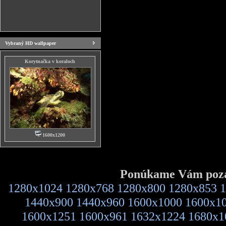
Vybraný HD wallpaper
Korytnačka v koraloch
1600x1200
Ponúkame Vám pozad
1280x1024
1280x768
1280x800
1280x853
1
1440x900
1440x960
1600x1000
1600x1
1600x1251
1600x961
1632x1224
1680x1