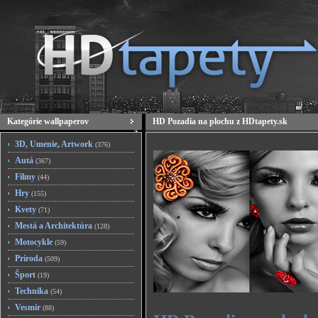
Kategórie wallpaperov
HD Pozadia na plochu z HDtapety.sk
3D, Umenie, Artwork
(376)
Autá
(367)
Filmy
(44)
Hry
(155)
Kvety
(71)
Mestá a Architektúra
(128)
Motocykle
(59)
Príroda
(509)
Šport
(19)
Technika
(54)
Vesmír
(88)