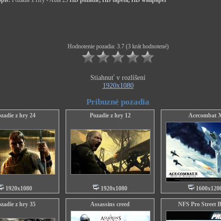
pis:
Pozadie z Hry - Autá 25
HD pozadie, HD tapeta, HD wallpaper
Hodnotenie pozadia: 3.7 (3 krát hodnotené)
Stiahnuť v rozlíšení
1920x1080
Príbuzné pozadia
zadie z hry 24
Pozadie z hry 12
Acecombat 
1920x1080
1920x1080
1600x120
zadie z hry 35
Assassins creed
NFS Pro Street