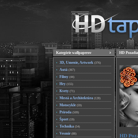
Kategórie wallpaperov
HD Pozadia
3D, Umenie, Artwork
(376)
Autá
(367)
Filmy
(44)
Hry
(155)
Kvety
(71)
Mestá a Architektúra
(128)
Motocykle
(59)
Príroda
(509)
Šport
(19)
Technika
(54)
Vesmír
(88)
HD Poza