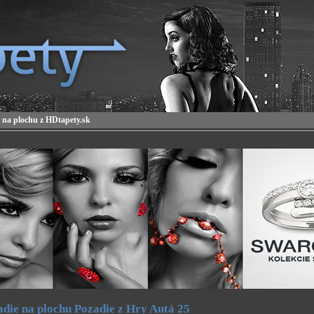
 na plochu z HDtapety.sk
die na plochu Pozadie z Hry Autá 25