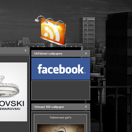
Obľúbené wallpapery
Vybraný HD wallpaper
Nahnevaná guľa