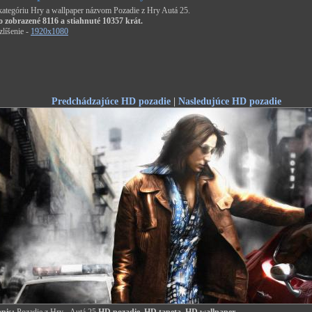
 kategóriu Hry a wallpaper názvom Pozadie z Hry Autá 25.
o zobrazené 8116 a stiahnuté 10357 krát.
líšenie -
1920x1080
Predchádzajúce HD pozadie
|
Nasledujúce HD pozadie