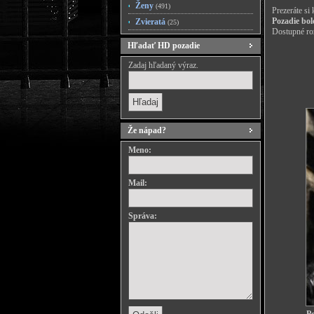
Ženy
(491)
Prezeráte si
Pozadie bol
Zvieratá
(25)
Dostupné roz
Hľadať HD pozadie
Zadaj hľadaný výraz.
Že nápad?
Meno:
Mail:
Správa: