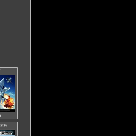
X
0
 BMW