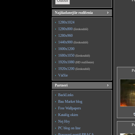
Po
Najžiadanejšie rozlíšenia
1280x1024
1280x800
(širokouhlé)
1280x960
1440x900
(širokouhlé)
1600x1200
1680x1050
(širokouhlé)
1920x1080
(HD rozlíšenie)
1920x1200
(širokouhlé)
Po
Väčšie
Partneri
BackLinks
Bau Market blog
Free Wallpapers
Katalóg okien
Nej Hry
Po
PC blog on line
Pracovný portál PRACA