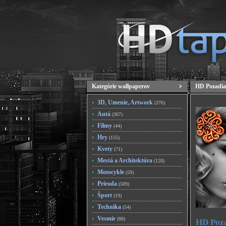
Kategórie wallpaperov
HD Pozadia
3D, Umenie, Artwork
(376)
Autá
(367)
Filmy
(44)
Hry
(155)
Kvety
(71)
Mestá a Architektúra
(128)
Motocykle
(59)
Príroda
(509)
Šport
(19)
Technika
(54)
Vesmír
(88)
HD Poza