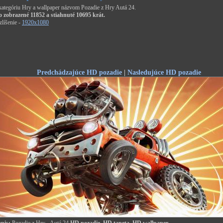
 kategóriu Hry a wallpaper názvom Pozadie z Hry Autá 24.
o zobrazené 11852 a stiahnuté 10695 krát.
líšenie -
1920x1080
Predchádzajúce HD pozadie
|
Nasledujúce HD pozadie