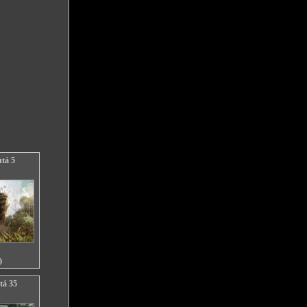
utá 5
0
tá 35