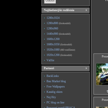
Po
Najžiadanejšie rozlíšenia
1280x1024
1280x800
(širokouhlé)
1280x960
1440x900
(širokouhlé)
1600x1200
1680x1050
(širokouhlé)
1920x1080
(HD rozlíšenie)
1920x1200
(širokouhlé)
Poza
Väčšie
Partneri
BackLinks
Bau Market blog
Free Wallpapers
Katalóg okien
Nej Hry
Poza
PC blog on line
Pracovný portál PRACA