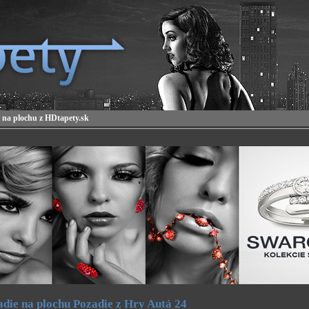
 na plochu z HDtapety.sk
die na plochu Pozadie z Hry Autá 24