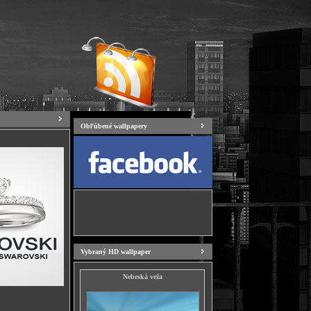
Obľúbené wallpapery
Vybraný HD wallpaper
Nebeská veža