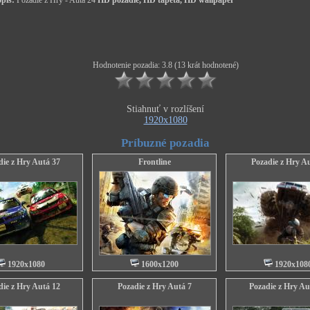
pis:
Pozadie z Hry - Autá 24
HD pozadie, HD tapeta, HD wallpaper
Hodnotenie pozadia: 3.8 (13 krát hodnotené)
Stiahnuť v rozlíšení
1920x1080
Príbuzné pozadia
die z Hry Autá 37
Frontline
Pozadie z Hry A
1920x1080
1600x1200
1920x108
die z Hry Autá 12
Pozadie z Hry Autá 7
Pozadie z Hry Au