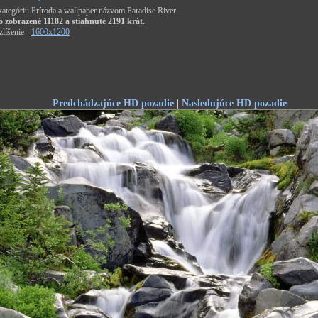
 kategóriu Príroda a wallpaper názvom Paradise River.
o zobrazené 11182 a stiahnuté 2191 krát.
líšenie -
1600x1200
Predchádzajúce HD pozadie
|
Nasledujúce HD pozadie