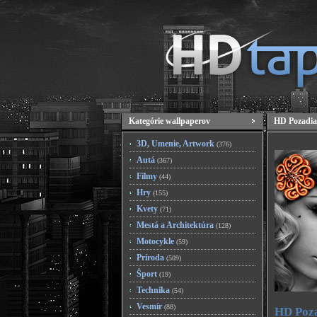
Kategórie wallpaperov
HD Pozadia
3D, Umenie, Artwork
(376)
Autá
(367)
Filmy
(44)
Hry
(155)
Kvety
(71)
Mestá a Architektúra
(128)
Motocykle
(59)
Príroda
(509)
Šport
(19)
Technika
(54)
Vesmír
(88)
HD Poza