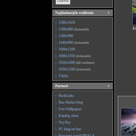
Najžiadanejšie rozlíšenia
1280x1024
Po
1280x800
(širokouhlé)
1280x960
1440x900
(širokouhlé)
1600x1200
1680x1050
(širokouhlé)
1920x1080
(HD rozlíšenie)
1920x1200
(širokouhlé)
Väčšie
Partneri
BackLinks
Bau Market blog
Free Wallpapers
Katalóg okien
Nej Hry
PC blog on line
Pracovný portál PRACA