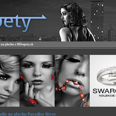
 na plochu z HDtapety.sk
die na plochu Paradise River