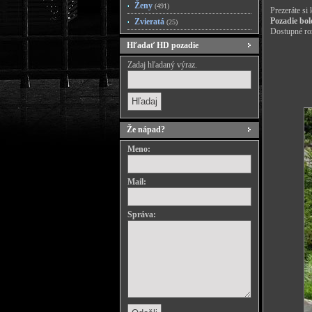
Ženy
(491)
Prezeráte si
Pozadie bol
Zvieratá
(25)
Dostupné roz
Hľadať HD pozadie
Zadaj hľadaný výraz.
Že nápad?
Meno:
Mail:
Správa: