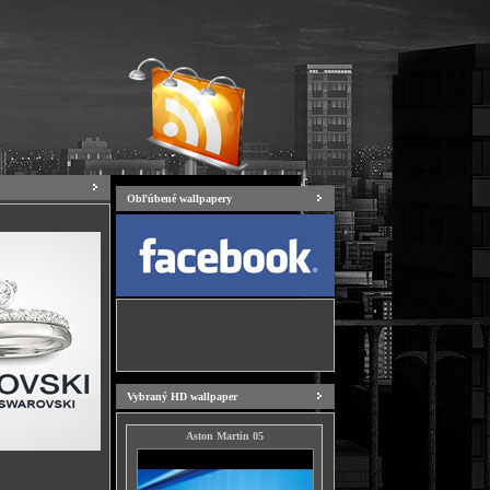
Obľúbené wallpapery
Vybraný HD wallpaper
Aston Martin 05