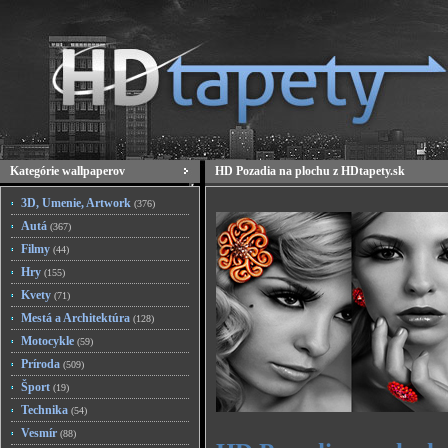
Kategórie wallpaperov
HD Pozadia na plochu z HDtapety.sk
3D, Umenie, Artwork
(376)
Autá
(367)
Filmy
(44)
Hry
(155)
Kvety
(71)
Mestá a Architektúra
(128)
Motocykle
(59)
Príroda
(509)
Šport
(19)
Technika
(54)
Vesmír
(88)