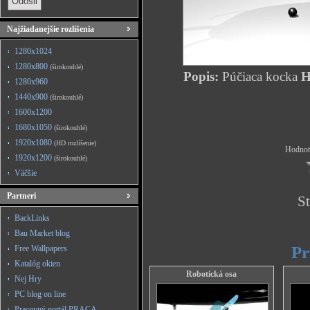
Najžiadanejšie rozlíšenia
1280x1024
1280x800
(širokouhlé)
Popis:
Púčiaca kocka
H
1280x960
1440x900
(širokouhlé)
1600x1200
1680x1050
(širokouhlé)
1920x1080
(HD rozlíšenie)
Hodnote
1920x1200
(širokouhlé)
Väčšie
Partneri
St
BackLinks
Bau Market blog
Pr
Free Wallpapers
Katalóg okien
Robotická osa
Nej Hry
PC blog on line
Pracovný portál PRACA