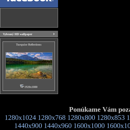
Vybraný HD wallpaper
Turquise Reflections
1920x1080
Ponúkame Vám pozad
1280x1024
1280x768
1280x800
1280x853
1
1440x900
1440x960
1600x1000
1600x1