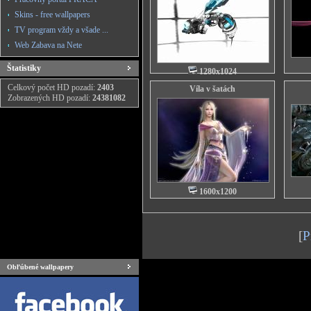
Skins - free wallpapers
TV program vždy a všade ...
Web Zabava na Nete
Štatistiky
1280x1024
Celkový počet HD pozadí:
2403
Víla v šatách
Zobrazených HD pozadí:
24381082
1600x1200
[
P
Obľúbené wallpapery