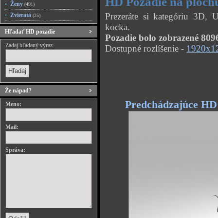
HD Pozadie na ploch
Ženy
(491)
Prezeráte si kategóriu 3D,
Zvieratá
(25)
kocka.
Hľadať HD pozadie
Pozadie bolo zobrazené 8096
Zadaj hľadaný výraz.
Dostupné rozlíšenie -
1920x1
Že nápad?
Predchádzajúce HD
Meno:
Mail:
Správa: