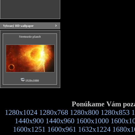
Vybraný HD wallpaper
Stretnutie planét
1920x1080
Ponúkame Vám pozad
1280x1024
1280x768
1280x800
1280x853
1
1440x900
1440x960
1600x1000
1600x1
1600x1251
1600x961
1632x1224
1680x1