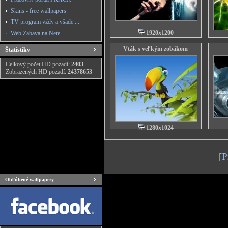
Skins - free wallpapers
TV program vždy a všade ...
1920x1200
Web Zabava na Nete
Vták s veľkým zobákom
Štatistiky
Celkový počet HD pozadí:
2403
Zobrazených HD pozadí:
24378653
1280x1024
[
P
Obľúbené wallpapery