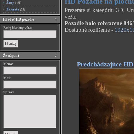
HD Pozadie na ploch
Ženy
(491)
Prezeráte si kategóriu 3D, 
Zvieratá
(25)
veža.
Hľadať HD pozadie
Pozadie bolo zobrazené 8463
Zadaj hľadaný výraz.
Dostupné rozlíšenie -
1920x1
Že nápad?
Predchádzajúce HD
Meno:
Mail:
Správa: