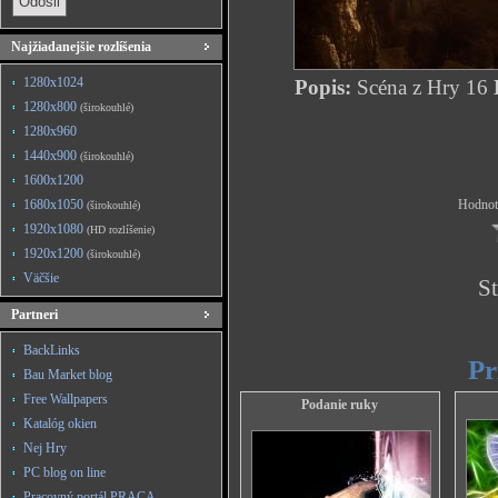
Najžiadanejšie rozlíšenia
1280x1024
Popis:
Scéna z Hry 16
1280x800
(širokouhlé)
1280x960
1440x900
(širokouhlé)
1600x1200
1680x1050
Hodnote
(širokouhlé)
1920x1080
(HD rozlíšenie)
1920x1200
(širokouhlé)
Väčšie
St
Partneri
BackLinks
Pr
Bau Market blog
Free Wallpapers
Podanie ruky
Katalóg okien
Nej Hry
PC blog on line
Pracovný portál PRACA