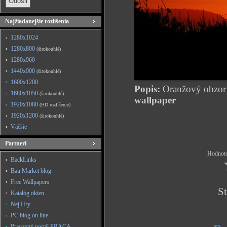
Najžiadanejšie rozlíšenia
1280x1024
1280x800
(širokouhlé)
1280x960
1440x900
(širokouhlé)
1600x1200
Popis:
Oranžový obzor
1680x1050
(širokouhlé)
wallpaper
1920x1080
(HD rozlíšenie)
1920x1200
(širokouhlé)
Väčšie
Partneri
Hodnote
BackLinks
Bau Market blog
Free Wallpapers
St
Katalóg okien
Nej Hry
PC blog on line
Pracovný portál PRACA