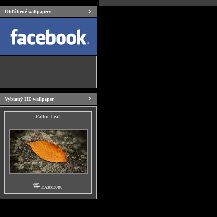
Obľúbené wallpapery
Vybraný HD wallpaper
Fallen Leaf
1920x1080