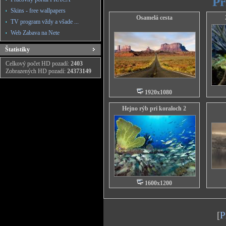
Pr
Skins - free wallpapers
Osamelá cesta
TV program vždy a všade ...
Web Zabava na Nete
Štatistiky
Celkový počet HD pozadí:
2403
Zobrazených HD pozadí:
24373149
1920x1080
Hejno rýb pri koraloch 2
1600x1200
[
P