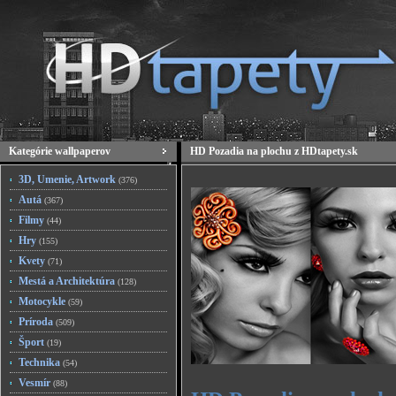
Kategórie wallpaperov
HD Pozadia na plochu z HDtapety.sk
3D, Umenie, Artwork
(376)
Autá
(367)
Filmy
(44)
Hry
(155)
Kvety
(71)
Mestá a Architektúra
(128)
Motocykle
(59)
Príroda
(509)
Šport
(19)
Technika
(54)
Vesmír
(88)