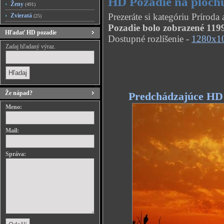
HD Pozadie na ploch
Ženy
(491)
Prezeráte si kategóriu Prírod
Zvieratá
(25)
Pozadie bolo zobrazené 1199
Hľadať HD pozadie
Dostupné rozlíšenie -
1280x1
Zadaj hľadaný výraz.
Že nápad?
Predchádzajúce HD
Meno:
Mail:
Správa: