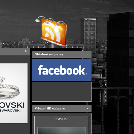
Obľúbené wallpapery
Vybraný HD wallpaper
BMW Z4