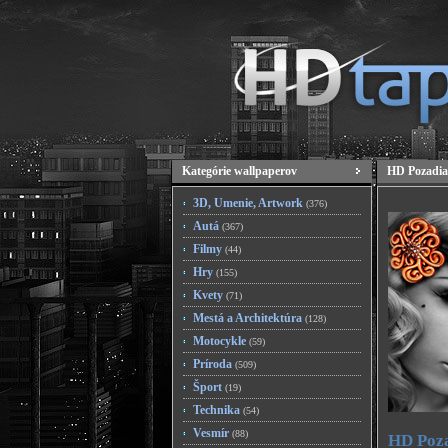
Kategórie wallpaperov
HD Pozadia
3D, Umenie, Artwork
(376)
Autá
(367)
Filmy
(44)
Hry
(155)
Kvety
(71)
Mestá a Architektúra
(128)
Motocykle
(59)
Príroda
(509)
Šport
(19)
Technika
(54)
Vesmír
(88)
HD Poza