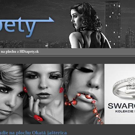
 na plochu z HDtapety.sk
die na plochu Okatá jašterica