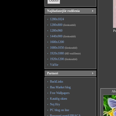
Najžiadanejšie rozlíšenia
1280x1024
1280x800
(širokouhlé)
1280x960
Po
1440x900
(širokouhlé)
1600x1200
1680x1050
(širokouhlé)
1920x1080
(HD rozlíšenie)
1920x1200
(širokouhlé)
Väčšie
Partneri
BackLinks
Bau Market blog
Ab
Free Wallpapers
Katalóg okien
Nej Hry
PC blog on line
Pracovný portál PRACA