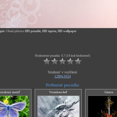
pis:
Okatá jašterica
HD pozadie, HD tapeta, HD wallpaper
Hodnotenie pozadia: 4.7 (14 krát hodnotené)
Stiahnuť v rozlíšení
1280x1024
Príbuzné pozadia
straktný motýľ
Vesmírna loď
Gitara