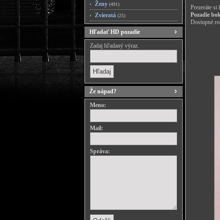
Ženy
(491)
Prezeráte si
Pozadie bol
Zvieratá
(25)
Dostupné roz
Hľadať HD pozadie
Zadaj hľadaný výraz.
Že nápad?
Meno:
Mail:
Správa: