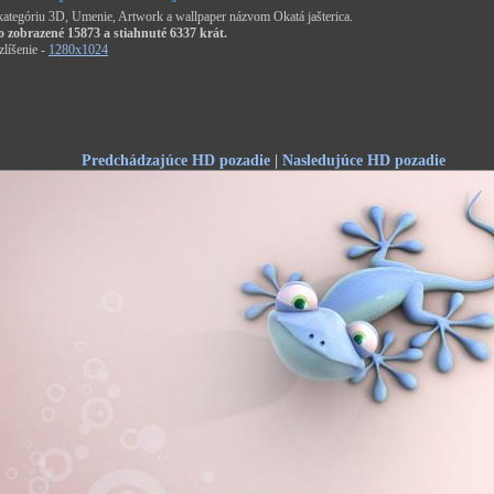
 kategóriu 3D, Umenie, Artwork a wallpaper názvom Okatá jašterica.
o zobrazené 15873 a stiahnuté 6337 krát.
líšenie -
1280x1024
Predchádzajúce HD pozadie
|
Nasledujúce HD pozadie