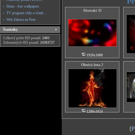
Pr
Skins - free wallpapers
Abstrakt 35
TV program vždy a všade ...
Web Zabava na Nete
Štatistiky
Celkový počet HD pozadí:
2403
Zobrazených HD pozadí:
24383727
1920x1080
Ohnivá žena 2
1280x1024
[
P