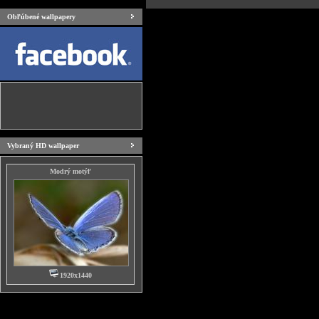
Obľúbené wallpapery
Vybraný HD wallpaper
Modrý motýľ
1920x1440