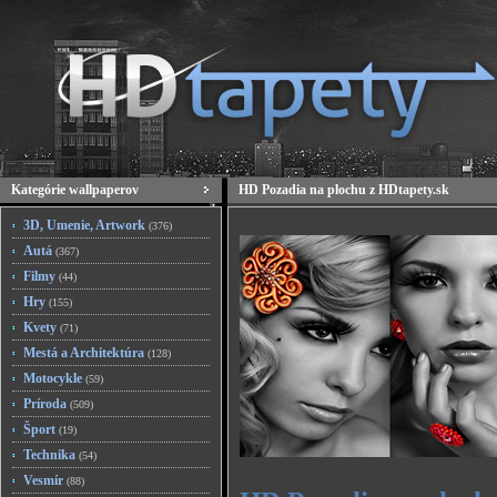
Kategórie wallpaperov
HD Pozadia na plochu z HDtapety.sk
3D, Umenie, Artwork
(376)
Autá
(367)
Filmy
(44)
Hry
(155)
Kvety
(71)
Mestá a Architektúra
(128)
Motocykle
(59)
Príroda
(509)
Šport
(19)
Technika
(54)
Vesmír
(88)