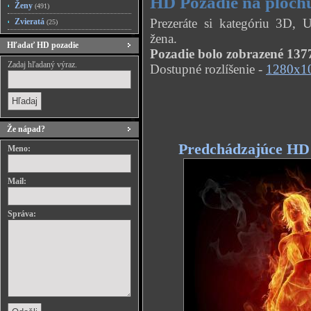
HD Pozadie na ploch
Ženy
(491)
Prezeráte si kategóriu 3D,
Zvieratá
(25)
žena.
Hľadať HD pozadie
Pozadie bolo zobrazené 1377
Zadaj hľadaný výraz.
Dostupné rozlíšenie -
1280x1
Že nápad?
Predchádzajúce HD
Meno:
Mail:
Správa: