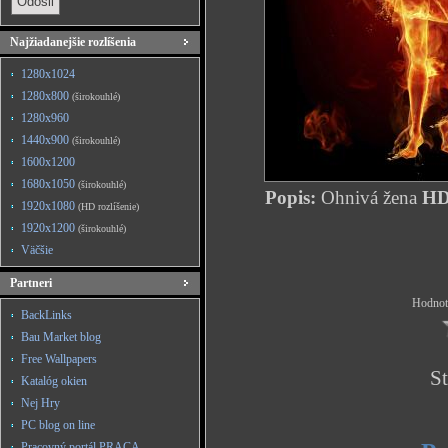
Najžiadanejšie rozlíšenia
1280x1024
1280x800
(širokouhlé)
1280x960
1440x900
(širokouhlé)
1600x1200
1680x1050
(širokouhlé)
Popis:
Ohnivá žena
HD 
1920x1080
(HD rozlíšenie)
1920x1200
(širokouhlé)
Väčšie
Partneri
Hodnote
BackLinks
Bau Market blog
Free Wallpapers
St
Katalóg okien
Nej Hry
PC blog on line
Pracovný portál PRACA