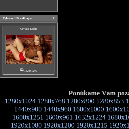
Vybraný HD wallpaper
Crystal Klein
1920x1200
Ponúkame Vám pozad
1280x1024
1280x768
1280x800
1280x853
1
1440x900
1440x960
1600x1000
1600x1
1600x1251
1600x961
1632x1224
1680x1
1920x1080
1920x1200
1920x1215
1920x