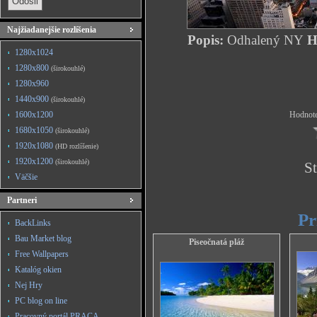
Najžiadanejšie rozlíšenia
Popis:
Odhalený NY
HD
1280x1024
1280x800
(širokouhlé)
1280x960
1440x900
(širokouhlé)
1600x1200
Hodnote
1680x1050
(širokouhlé)
1920x1080
(HD rozlíšenie)
1920x1200
(širokouhlé)
St
Väčšie
Partneri
Pr
BackLinks
Bau Market blog
Piseočnatá pláž
Free Wallpapers
Katalóg okien
Nej Hry
PC blog on line
Pracovný portál PRACA