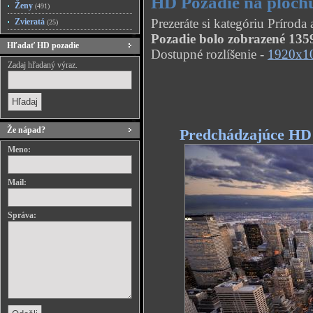
HD Pozadie na ploc
Ženy
(491)
Prezeráte si kategóriu Príro
Zvieratá
(25)
Pozadie bolo zobrazené 1359
Hľadať HD pozadie
Dostupné rozlíšenie -
1920x1
Zadaj hľadaný výraz.
Že nápad?
Predchádzajúce HD
Meno:
Mail:
Správa: