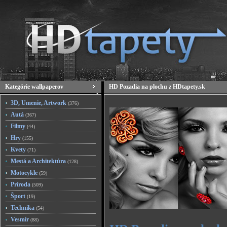
Kategórie wallpaperov
HD Pozadia na plochu z HDtapety.sk
3D, Umenie, Artwork
(376)
Autá
(367)
Filmy
(44)
Hry
(155)
Kvety
(71)
Mestá a Architektúra
(128)
Motocykle
(59)
Príroda
(509)
Šport
(19)
Technika
(54)
Vesmír
(88)