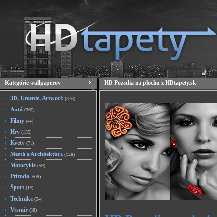
Kategórie wallpaperov
HD Pozadia na plochu z HDtapety.sk
3D, Umenie, Artwork
(376)
Autá
(367)
Filmy
(44)
Hry
(155)
Kvety
(71)
Mestá a Architektúra
(128)
Motocykle
(59)
Príroda
(509)
Šport
(19)
Technika
(54)
Vesmír
(88)