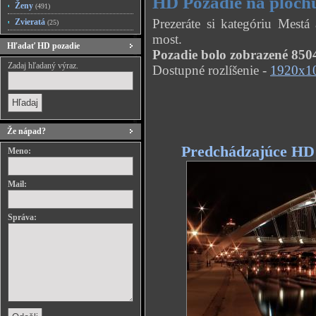
HD Pozadie na ploch
Ženy
(491)
Prezeráte si kategóriu Mest
Zvieratá
(25)
most.
Hľadať HD pozadie
Pozadie bolo zobrazené 8504
Zadaj hľadaný výraz.
Dostupné rozlíšenie -
1920x1
Že nápad?
Predchádzajúce HD
Meno:
Mail:
Správa: