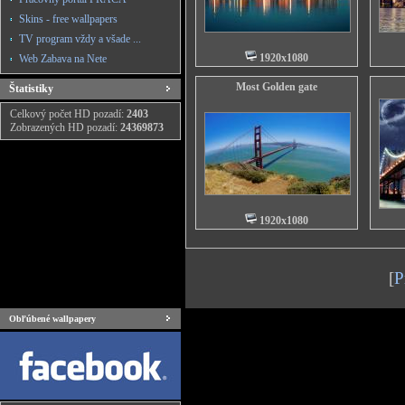
Skins - free wallpapers
TV program vždy a všade ...
1920x1080
Web Zabava na Nete
Most Golden gate
Štatistiky
Celkový počet HD pozadí:
2403
Zobrazených HD pozadí:
24369873
1920x1080
[
P
Obľúbené wallpapery