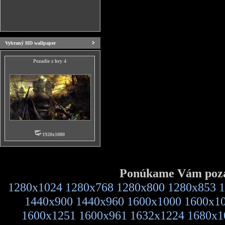
Vybraný HD wallpaper
Pozadie z hry 4
1920x1080
Ponúkame Vám pozad
1280x1024
1280x768
1280x800
1280x853
1
1440x900
1440x960
1600x1000
1600x1
1600x1251
1600x961
1632x1224
1680x1