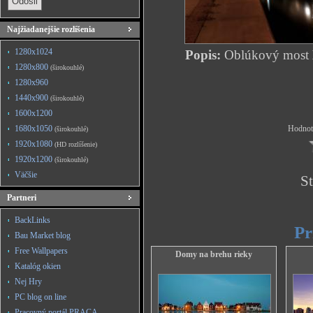
Najžiadanejšie rozlíšenia
1280x1024
Popis:
Oblúkový most
1280x800
(širokouhlé)
1280x960
1440x900
(širokouhlé)
1600x1200
1680x1050
Hodnote
(širokouhlé)
1920x1080
(HD rozlíšenie)
1920x1200
(širokouhlé)
Väčšie
St
Partneri
BackLinks
Pr
Bau Market blog
Free Wallpapers
Domy na brehu rieky
Katalóg okien
Nej Hry
PC blog on line
Pracovný portál PRACA