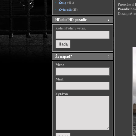
Ženy
(491)
Prezeráte si
Pozadie bol
Zvieratá
(25)
Dostupné roz
Hľadať HD pozadie
Zadaj hľadaný výraz.
Že nápad?
Meno:
Mail:
Správa: