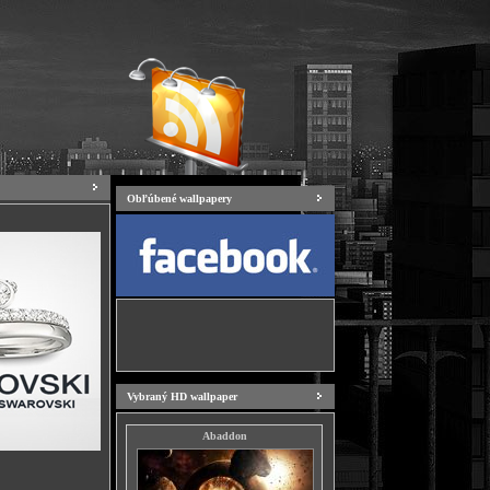
Obľúbené wallpapery
Vybraný HD wallpaper
Abaddon