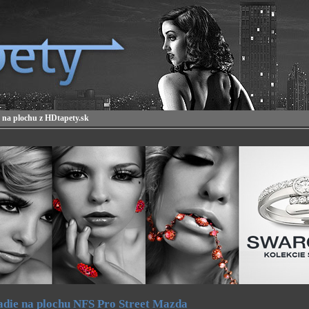
 na plochu z HDtapety.sk
die na plochu NFS Pro Street Mazda