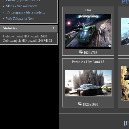
Pr
Skins - free wallpapers
Hra
TV program vždy a všade ...
Web Zabava na Nete
Štatistiky
Celkový počet HD pozadí:
2403
Zobrazených HD pozadí:
24374352
1024x768
Pozadie z Hry Autá 13
1920x1080
[
P