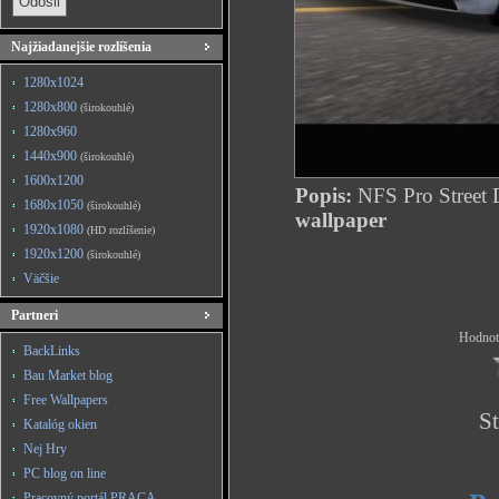
Najžiadanejšie rozlíšenia
1280x1024
1280x800
(širokouhlé)
1280x960
1440x900
(širokouhlé)
1600x1200
Popis:
NFS Pro Street 
1680x1050
(širokouhlé)
wallpaper
1920x1080
(HD rozlíšenie)
1920x1200
(širokouhlé)
Väčšie
Partneri
Hodnote
BackLinks
Bau Market blog
Free Wallpapers
St
Katalóg okien
Nej Hry
PC blog on line
Pracovný portál PRACA