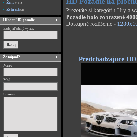
HD Pozadie na plochu
Ženy
(491)
Prezeráte si kategóriu Hry a 
Zvieratá
(25)
Pozadie bolo zobrazené 4006
Hľadať HD pozadie
Dostupné rozlíšenie -
1280x1
Zadaj hľadaný výraz.
Že nápad?
Predchádzajúce HD
Meno:
Mail:
Správa: