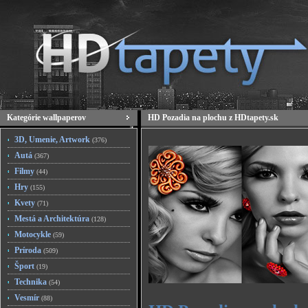
Kategórie wallpaperov
HD Pozadia na plochu z HDtapety.sk
3D, Umenie, Artwork
(376)
Autá
(367)
Filmy
(44)
Hry
(155)
Kvety
(71)
Mestá a Architektúra
(128)
Motocykle
(59)
Príroda
(509)
Šport
(19)
Technika
(54)
Vesmír
(88)