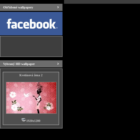
Obľúbené wallpapery
Vybraný HD wallpaper
Kvetinová žena 2
1920x1200