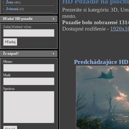
HD Pozadie na ploch
Ženy
(491)
Prezeráte si kategóriu 3D, U
Zvieratá
(25)
mesto.
Hľadať HD pozadie
Pozadie bolo zobrazené 1314
Zadaj hľadaný výraz.
Dostupné rozlíšenie -
1920x1
Že nápad?
Predchádzajúce HD
Meno:
Mail:
Správa: