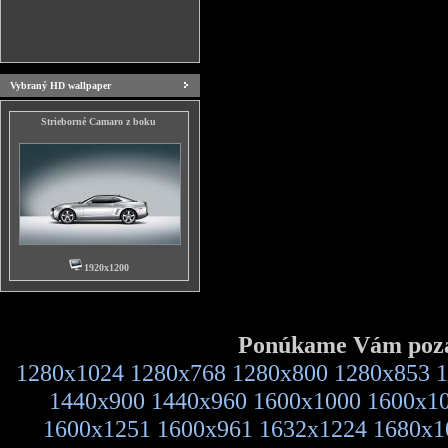
Vybraný HD wallpaper
Strieborné Camaro z boku
1920x1200
Ponúkame Vám pozad
1280x1024
1280x768
1280x800
1280x853
1
1440x900
1440x960
1600x1000
1600x1
1600x1251
1600x961
1632x1224
1680x1