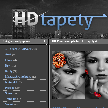
Kategórie wallpaperov
HD Pozadia na plochu z HDtapety.sk
3D, Umenie, Artwork
(376)
Autá
(367)
Filmy
(44)
Hry
(155)
Kvety
(71)
Mestá a Architektúra
(128)
Motocykle
(59)
Príroda
(509)
Šport
(19)
Technika
(54)
Vesmír
(88)