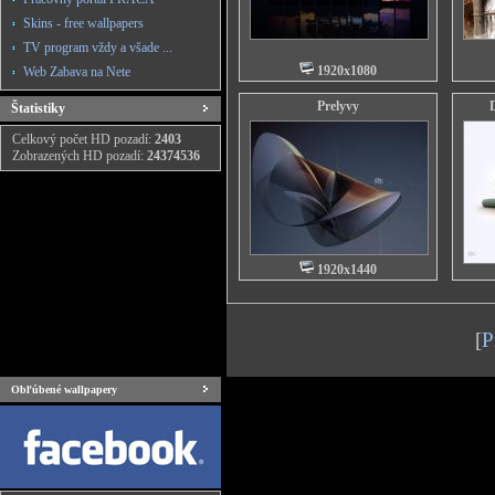
Skins - free wallpapers
TV program vždy a všade ...
1920x1080
Web Zabava na Nete
Prelyvy
Štatistiky
Celkový počet HD pozadí:
2403
Zobrazených HD pozadí:
24374536
1920x1440
[
P
Obľúbené wallpapery