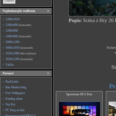
Najžiadanejšie rozlíšenia
1280x1024
Popis:
Scéna z Hry 26
1280x800
(širokouhlé)
1280x960
1440x900
(širokouhlé)
1600x1200
1680x1050
Hodnote
(širokouhlé)
1920x1080
(HD rozlíšenie)
1920x1200
(širokouhlé)
Väčšie
St
Partneri
BackLinks
Pr
Bau Market blog
Free Wallpapers
Spectrum Of A Tree
Katalóg okien
Nej Hry
PC blog on line
Pracovný portál PRACA