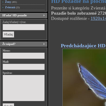
HD Pozadie na ploc
Ženy
(491)
Prezeráte si kategóriu Zviera
Zvieratá
(25)
Pozadie bolo zobrazené 2726
Hľadať HD pozadie
Dostupné rozlíšenie -
1920x1
Zadaj hľadaný výraz.
Že nápad?
Predchádzajúce HD
Meno:
Mail:
Správa: