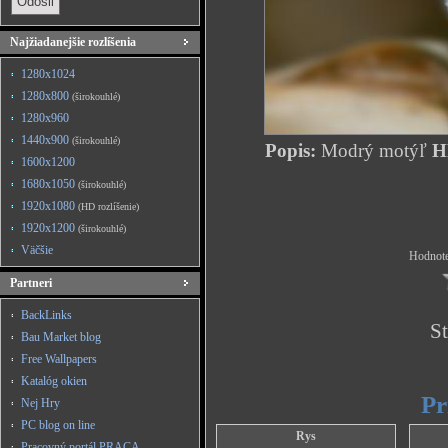
Najžiadanejšie rozlíšenia
1280x1024
1280x800
(širokouhlé)
1280x960
1440x900
(širokouhlé)
Popis:
Modrý motýľ
HD
1600x1200
1680x1050
(širokouhlé)
1920x1080
(HD rozlíšenie)
1920x1200
(širokouhlé)
Väčšie
Hodnote
Partneri
BackLinks
St
Bau Market blog
Free Wallpapers
Katalóg okien
Pr
Nej Hry
PC blog on line
Rys
Pracovný portál PRACA