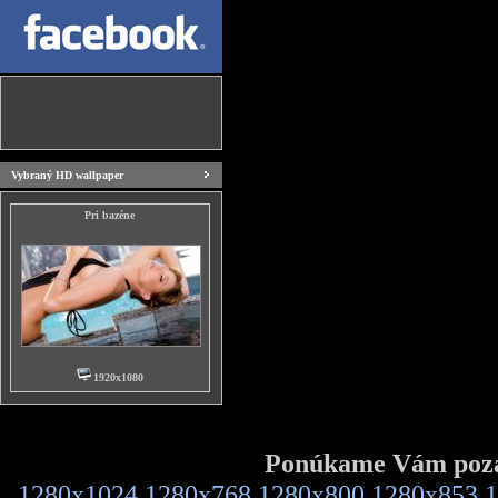
Vybraný HD wallpaper
Pri bazéne
1920x1080
Ponúkame Vám pozad
1280x1024
1280x768
1280x800
1280x853
1