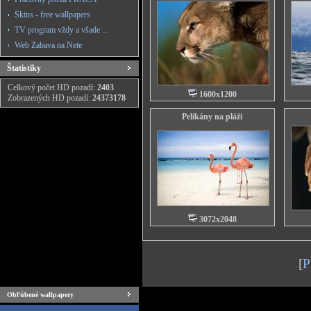
Skins - free wallpapers
TV program vždy a všade ...
Web Zabava na Nete
Štatistiky
Celkový počet HD pozadí:
2403
1600x1200
Zobrazených HD pozadí:
24373178
Pelikány na pláži
3072x2048
[
P
Obľúbené wallpapery