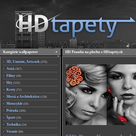
Kategórie wallpaperov
HD Pozadia na plochu z HDtapety.sk
3D, Umenie, Artwork
(376)
Autá
(367)
Filmy
(44)
Hry
(155)
Kvety
(71)
Mestá a Architektúra
(128)
Motocykle
(59)
Príroda
(509)
Šport
(19)
Technika
(54)
Vesmír
(88)