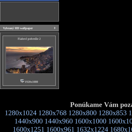
Vybraný HD wallpaper
Fialové pobrežie 2
1920x1080
Ponúkame Vám pozad
1280x1024
1280x768
1280x800
1280x853
1
1440x900
1440x960
1600x1000
1600x1
1600x1251
1600x961
1632x1224
1680x1