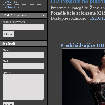
HD Pozadie na ploch
Ženy
(491)
Prezeráte si kategóriu Ženy 
Zvieratá
(25)
Pozadie bolo zobrazené 9219
Hľadať HD pozadie
Dostupné rozlíšenie -
1920x1
Zadaj hľadaný výraz.
Že nápad?
Predchádzajúce HD
Meno:
Mail:
Správa: