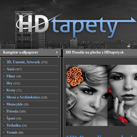
Kategórie wallpaperov
HD Pozadia na plochu z HDtapety.sk
3D, Umenie, Artwork
(376)
Autá
(367)
Filmy
(44)
Hry
(155)
Kvety
(71)
Mestá a Architektúra
(128)
Motocykle
(59)
Príroda
(509)
Šport
(19)
Technika
(54)
Vesmír
(88)