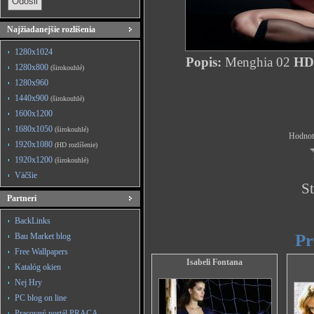
Najžiadanejšie rozlíšenia
1280x1024
Popis:
Menghia 02
HD 
1280x800
(širokouhlé)
1280x960
1440x900
(širokouhlé)
1600x1200
1680x1050
(širokouhlé)
Hodnote
1920x1080
(HD rozlíšenie)
1920x1200
(širokouhlé)
Väčšie
St
Partneri
BackLinks
Pr
Bau Market blog
Free Wallpapers
Isabeli Fontana
Katalóg okien
Nej Hry
PC blog on line
Pracovný portál PRACA