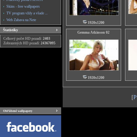
Skins - free wallpapers
TV program vždy a všade ...
Web Zabava na Nete
1920x1200
Štatistiky
Gemma Atkinson 02
Celkový počet HD pozadí:
2403
Zobrazených HD pozadí:
24367095
1920x1200
[
P
Obľúbené wallpapery