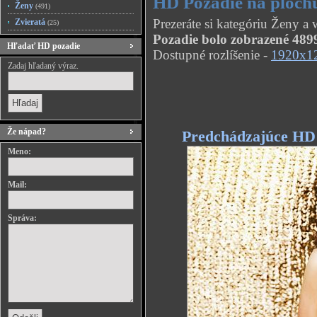
HD Pozadie na ploch
Ženy
(491)
Prezeráte si kategóriu Ženy 
Zvieratá
(25)
Pozadie bolo zobrazené 4899
Hľadať HD pozadie
Dostupné rozlíšenie -
1920x1
Zadaj hľadaný výraz.
Že nápad?
Predchádzajúce HD
Meno:
Mail:
Správa: