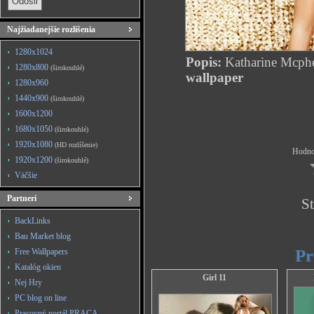
Najžiadanejšie rozlíšenia
1280x1024
Popis:
Katharine Mcph
1280x800
(širokouhlé)
wallpaper
1280x960
1440x900
(širokouhlé)
1600x1200
1680x1050
(širokouhlé)
1920x1080
(HD rozlíšenie)
Hodnot
1920x1200
(širokouhlé)
Väčšie
Partneri
St
BackLinks
Bau Market blog
Pr
Free Wallpapers
Katalóg okien
Girl 11
Nej Hry
PC blog on line
Pracovný portál PRACA