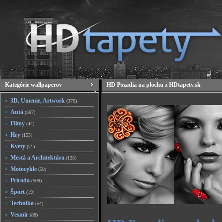
Kategórie wallpaperov
HD Pozadia na plochu z HDtapety.sk
3D, Umenie, Artwork
(376)
Autá
(367)
Filmy
(44)
Hry
(155)
Kvety
(71)
Mestá a Architektúra
(128)
Motocykle
(59)
Príroda
(509)
Šport
(19)
Technika
(54)
Vesmír
(88)