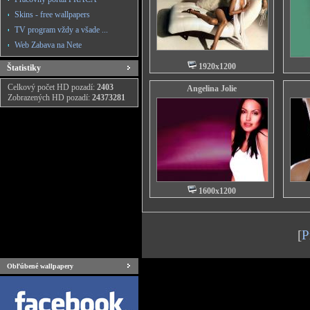
Skins - free wallpapers
TV program vždy a všade ...
Web Zabava na Nete
1920x1200
Štatistiky
Celkový počet HD pozadí:
2403
Angelina Jolie
Zobrazených HD pozadí:
24373281
1600x1200
[
P
Obľúbené wallpapery