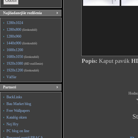
Najžiadanejšie rozlíšenia
1280x1024
1280x800
(širokouhlé)
1280x960
1440x900
(širokouhlé)
1600x1200
1680x1050
(širokouhlé)
Popis:
Kaput pavúk
HD
1920x1080
(HD rozlíšenie)
1920x1200
(širokouhlé)
Väčšie
Partneri
Hodnot
BackLinks
Bau Market blog
Free Wallpapers
St
Katalóg okien
Nej Hry
PC blog on line
Pracovný portál PRACA