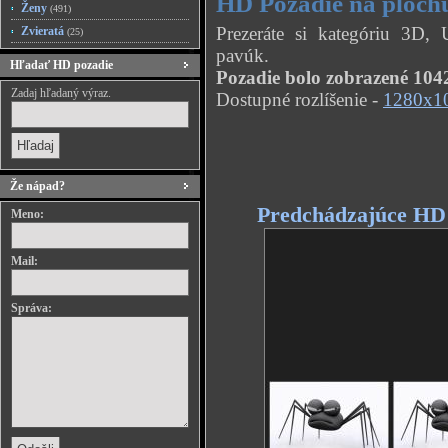
HD Pozadie na ploch
Ženy
(491)
Prezeráte si kategóriu 3D
Zvieratá
(25)
pavúk.
Hľadať HD pozadie
Pozadie bolo zobrazené 1042
Zadaj hľadaný výraz.
Dostupné rozlíšenie -
1280x1
Že nápad?
Predchádzajúce HD
Meno:
Mail:
Správa: