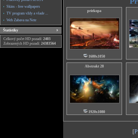
Pr
Skins - free wallpapers
priekopa
TV program vždy a všade ...
Web Zabava na Nete
Štatistiky
Celkový počet HD pozadí:
2403
Zobrazených HD pozadí:
24383564
1680x1050
Abstrakt 28
1920x1080
[
P