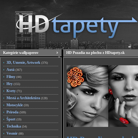
Kategórie wallpaperov
HD Pozadia na plochu z HDtapety.sk
3D, Umenie, Artwork
(376)
Autá
(367)
Filmy
(44)
Hry
(155)
Kvety
(71)
Mestá a Architektúra
(128)
Motocykle
(59)
Príroda
(509)
Šport
(19)
Technika
(54)
Vesmír
(88)