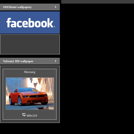
Obľúbené wallpapery
Vybraný HD wallpaper
Mustang
480x319