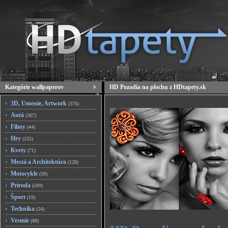
Kategórie wallpaperov
HD Pozadia na plochu z HDtapety.sk
3D, Umenie, Artwork
(376)
Autá
(367)
Filmy
(44)
Hry
(155)
Kvety
(71)
Mestá a Architektúra
(128)
Motocykle
(59)
Príroda
(509)
Šport
(19)
Technika
(54)
Vesmír
(88)