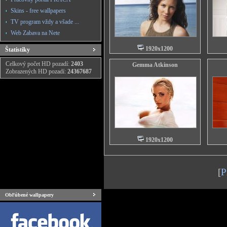
Skins - free wallpapers
TV program vždy a všade ...
Web Zabava na Nete
1920x1200
Štatistiky
Celkový počet HD pozadí:
2403
Gemma Atkinson
Zobrazených HD pozadí:
24367687
1920x1200
[
P
Obľúbené wallpapery