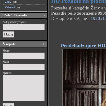
HD Pozadie na plochu
Ženy
(491)
Prezeráte si kategóriu Ženy a
Zvieratá
(25)
Pozadie bolo zobrazené 9909
Hľadať HD pozadie
Dostupné rozlíšenie -
1920x1
Zadaj hľadaný výraz.
Že nápad?
Predchádzajúce HD
Meno:
Mail:
Správa: