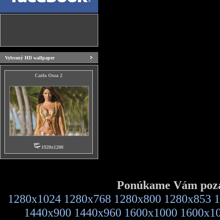
Vybraný HD wallpaper
Carla Ossa 2
1920x1200
Ponúkame Vám pozad
1280x1024
1280x768
1280x800
1280x853
1
1440x900
1440x960
1600x1000
1600x1