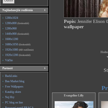
Najžiadanejšie rozlíšenia
1280x1024
Popis:
Jennifer Elison 
1280x800
(širokouhlé)
wallpaper
1280x960
1440x900
(širokouhlé)
1600x1200
1680x1050
(širokouhlé)
1920x1080
(HD rozlíšenie)
Hodnot
1920x1200
(širokouhlé)
Väčšie
Partneri
St
BackLinks
Bau Market blog
Pr
Free Wallpapers
Katalóg okien
Evangeline Lilly
Nej Hry
PC blog on line
Pracovný portál PRACA