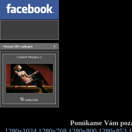
Vybraný HD wallpaper
Catrinel Menghia 3
1680x1050
Ponúkame Vám pozad
1280x1024
1280x768
1280x800
1280x853
1