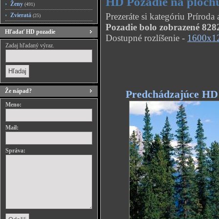
HD Pozadie na ploch
Ženy
(491)
Prezeráte si kategóriu Prírod
Zvieratá
(25)
Pozadie bolo zobrazené 8282
Hľadať HD pozadie
Dostupné rozlíšenie -
1600x1
Zadaj hľadaný výraz.
Že nápad?
Predchádzajúce HD
Meno:
Mail:
Správa: