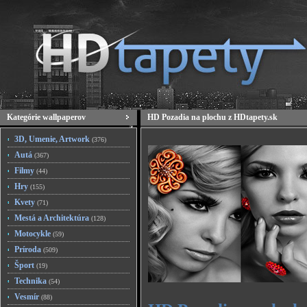
Kategórie wallpaperov
HD Pozadia na plochu z HDtapety.sk
3D, Umenie, Artwork
(376)
Autá
(367)
Filmy
(44)
Hry
(155)
Kvety
(71)
Mestá a Architektúra
(128)
Motocykle
(59)
Príroda
(509)
Šport
(19)
Technika
(54)
Vesmír
(88)