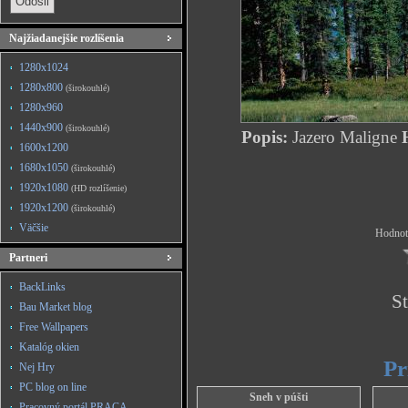
Najžiadanejšie rozlíšenia
1280x1024
1280x800
(širokouhlé)
1280x960
1440x900
(širokouhlé)
Popis:
Jazero Maligne
H
1600x1200
1680x1050
(širokouhlé)
1920x1080
(HD rozlíšenie)
1920x1200
(širokouhlé)
Väčšie
Hodnote
Partneri
BackLinks
St
Bau Market blog
Free Wallpapers
Katalóg okien
Pr
Nej Hry
PC blog on line
Sneh v púšti
Pracovný portál PRACA