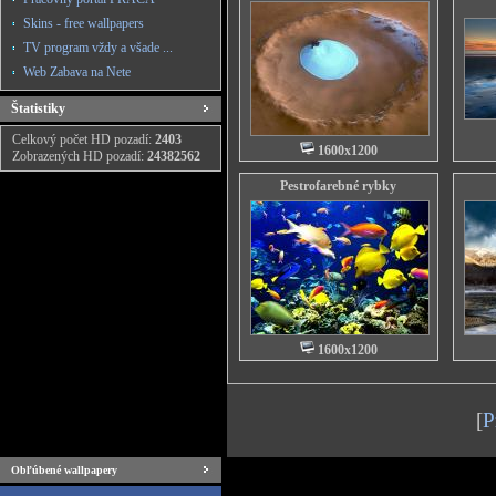
Skins - free wallpapers
TV program vždy a všade ...
Web Zabava na Nete
Štatistiky
Celkový počet HD pozadí:
2403
1600x1200
Zobrazených HD pozadí:
24382562
Pestrofarebné rybky
1600x1200
[
P
Obľúbené wallpapery