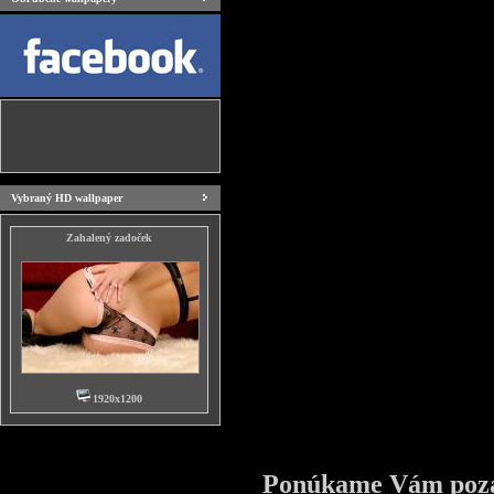
Vybraný HD wallpaper
Zahalený zadoček
1920x1200
Ponúkame Vám pozad