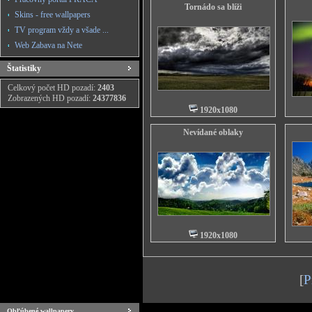
Tornádo sa blíži
Skins - free wallpapers
TV program vždy a všade ...
Web Zabava na Nete
Štatistiky
Celkový počet HD pozadí:
2403
Zobrazených HD pozadí:
24377836
1920x1080
Nevídané oblaky
1920x1080
[
P
Obľúbené wallpapery