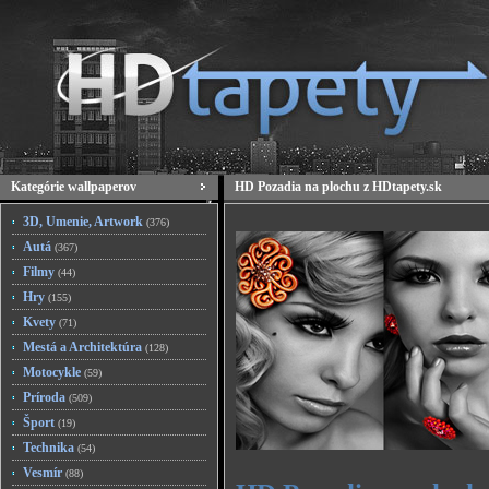
Kategórie wallpaperov
HD Pozadia na plochu z HDtapety.sk
3D, Umenie, Artwork
(376)
Autá
(367)
Filmy
(44)
Hry
(155)
Kvety
(71)
Mestá a Architektúra
(128)
Motocykle
(59)
Príroda
(509)
Šport
(19)
Technika
(54)
Vesmír
(88)