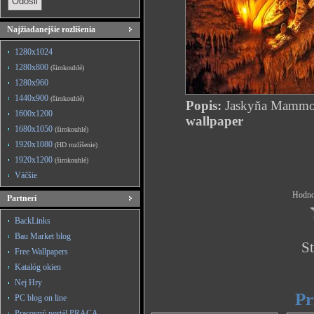
Najžiadanejšie rozlíšenia
1280x1024
1280x800
(širokouhlé)
1280x960
1440x900
(širokouhlé)
Popis:
Jaskyňa Mammo
1600x1200
wallpaper
1680x1050
(širokouhlé)
1920x1080
(HD rozlíšenie)
1920x1200
(širokouhlé)
Väčšie
Hodnot
Partneri
BackLinks
Bau Market blog
St
Free Wallpapers
Katalóg okien
Nej Hry
Pr
PC blog on line
Pracovný portál PRACA