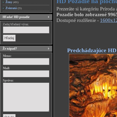
HD Pozadie na ploc
Ženy
(491)
Prezeráte si kategóriu Príro
Zvieratá
(25)
Pozadie bolo zobrazené 9965
Hľadať HD pozadie
Dostupné rozlíšenie -
1600x1
Zadaj hľadaný výraz.
Že nápad?
Predchádzajúce HD
Meno:
Mail:
Správa: