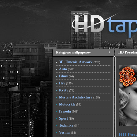
Kategórie wallpaperov
HD Pozadia
3D, Umenie, Artwork
(376)
Autá
(367)
Filmy
(44)
Hry
(155)
Kvety
(71)
Mestá a Architektúra
(128)
Motocykle
(59)
Príroda
(509)
Šport
(19)
Technika
(54)
Vesmír
(88)
HD Poza