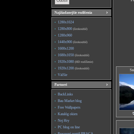
Po
Najžiadanejšie rozlíšenia
1280x1024
1280x800
(širokouhlé)
1280x960
1440x900
(širokouhlé)
1600x1200
1680x1050
(širokouhlé)
1920x1080
(HD rozlíšenie)
1920x1200
(širokouhlé)
Sn
Väčšie
Partneri
BackLinks
Bau Market blog
Free Wallpapers
Katalóg okien
Nej Hry
PC blog on line
Pracovný portál PRACA