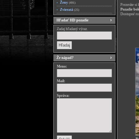
Ženy
(491)
Prezeráte si
Pozadie bol
Zvieratá
(25)
Dostupné roz
Hľadať HD pozadie
Zadaj hľadaný výraz.
Že nápad?
Meno:
Mail:
Správa: