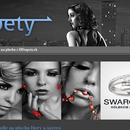
 na plochu z HDtapety.sk
die na plochu Hory a jazero