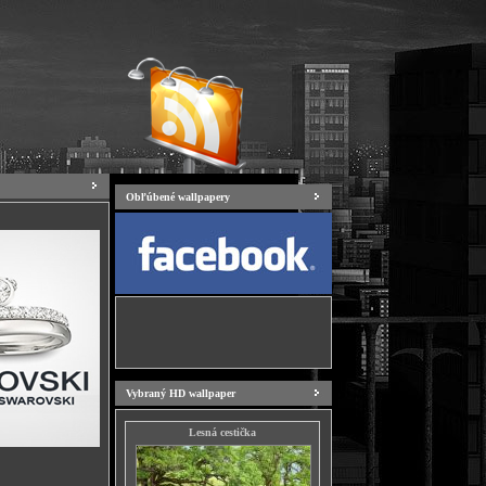
Obľúbené wallpapery
Vybraný HD wallpaper
Lesná cestička