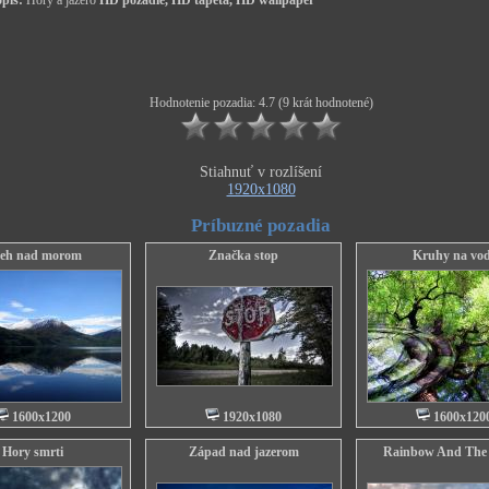
pis:
Hory a jazero
HD pozadie, HD tapeta, HD wallpaper
Hodnotenie pozadia: 4.7 (9 krát hodnotené)
Stiahnuť v rozlíšení
1920x1080
Príbuzné pozadia
eh nad morom
Značka stop
Kruhy na vo
1600x1200
1920x1080
1600x120
Hory smrti
Západ nad jazerom
Rainbow And The 