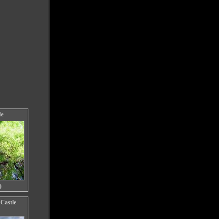
de
0
Castle