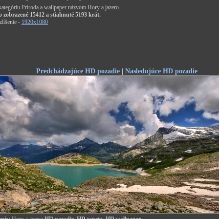
 kategóriu Príroda a wallpaper názvom Hory a jazero.
o zobrazené 15412 a stiahnuté 5193 krát.
líšenie -
1920x1080
Predchádzajúce HD pozadie
|
Nasledujúce HD pozadie