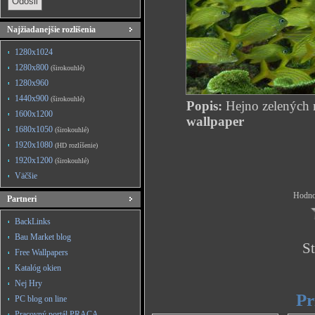
Najžiadanejšie rozlíšenia
1280x1024
1280x800
(širokouhlé)
1280x960
1440x900
(širokouhlé)
Popis:
Hejno zelených 
1600x1200
wallpaper
1680x1050
(širokouhlé)
1920x1080
(HD rozlíšenie)
1920x1200
(širokouhlé)
Väčšie
Hodnot
Partneri
BackLinks
Bau Market blog
St
Free Wallpapers
Katalóg okien
Nej Hry
Pr
PC blog on line
Pracovný portál PRACA