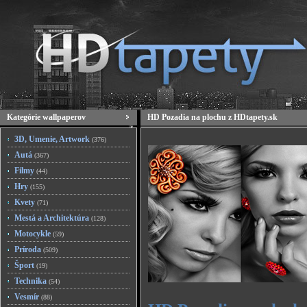
Kategórie wallpaperov
HD Pozadia na plochu z HDtapety.sk
3D, Umenie, Artwork
(376)
Autá
(367)
Filmy
(44)
Hry
(155)
Kvety
(71)
Mestá a Architektúra
(128)
Motocykle
(59)
Príroda
(509)
Šport
(19)
Technika
(54)
Vesmír
(88)