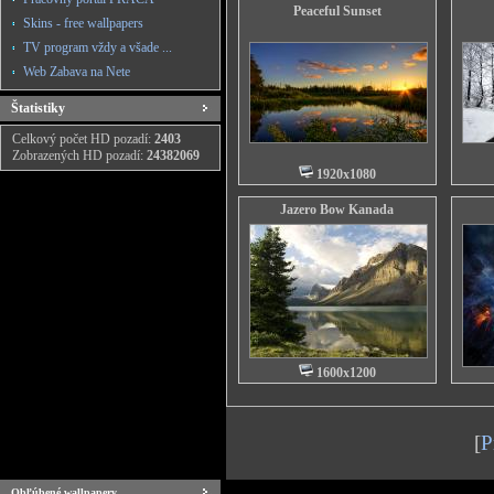
Peaceful Sunset
Skins - free wallpapers
TV program vždy a všade ...
Web Zabava na Nete
Štatistiky
Celkový počet HD pozadí:
2403
Zobrazených HD pozadí:
24382069
1920x1080
Jazero Bow Kanada
1600x1200
[
P
Obľúbené wallpapery