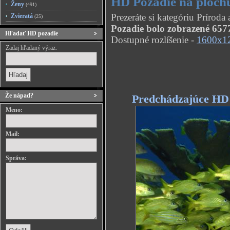
HD Pozadie na plochu
Ženy
(491)
Prezeráte si kategóriu Prírod
Zvieratá
(25)
Pozadie bolo zobrazené 6577
Hľadať HD pozadie
Dostupné rozlíšenie -
1600x1
Zadaj hľadaný výraz.
Že nápad?
Predchádzajúce HD
Meno:
Mail:
Správa: