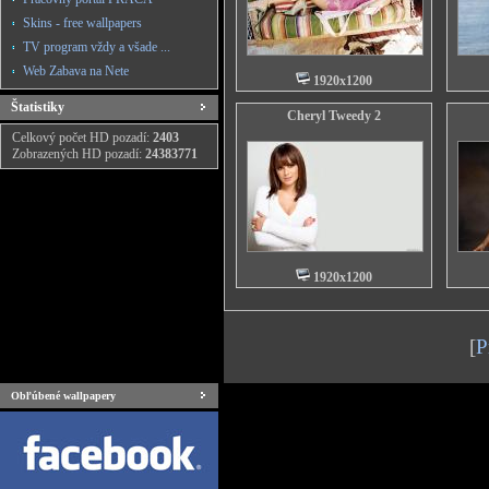
Skins - free wallpapers
TV program vždy a všade ...
Web Zabava na Nete
1920x1200
Štatistiky
Cheryl Tweedy 2
Celkový počet HD pozadí:
2403
Zobrazených HD pozadí:
24383771
1920x1200
[
P
Obľúbené wallpapery