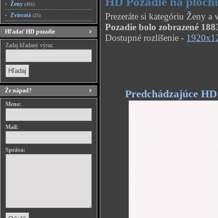
HD Pozadie na plochu
Ženy
(491)
Prezeráte si kategóriu Ženy a
Zvieratá
(25)
Pozadie bolo zobrazené 1883
Hľadať HD pozadie
Dostupné rozlíšenie -
1920x1
Zadaj hľadaný výraz.
Že nápad?
Predchádzajúce HD
Meno:
Mail:
Správa: