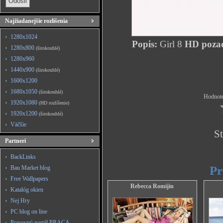
Najžiadanejšie rozlíšenia
1280x1024
Popis:
Girl 8
HD pozad
1280x800
(širokouhlé)
1280x960
1440x900
(širokouhlé)
1600x1200
1680x1050
(širokouhlé)
Hodnote
1920x1080
(HD rozlíšenie)
1920x1200
(širokouhlé)
Väčšie
St
Partneri
BackLinks
Pr
Bau Market blog
Free Wallpapers
Rebecca Romijin
Katalóg okien
Nej Hry
PC blog on line
Pracovný portál PRACA