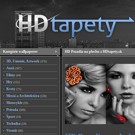
Kategórie wallpaperov
HD Pozadia na plochu z HDtapety.sk
3D, Umenie, Artwork
(376)
Autá
(367)
Filmy
(44)
Hry
(155)
Kvety
(71)
Mestá a Architektúra
(128)
Motocykle
(59)
Príroda
(509)
Šport
(19)
Technika
(54)
Vesmír
(88)