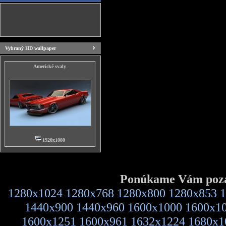
Vybraný HD wallpaper
Americké svaly
1920x1080
Ponúkame Vám pozad
1280x1024
1280x768
1280x800
1280x853
1
1440x900
1440x960
1600x1000
1600x1
1600x1251
1600x961
1632x1224
1680x1