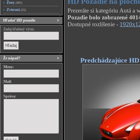
HD Pozadie na plochu
Ženy
(491)
Prezeráte si kategóriu Autá a 
Zvieratá
(25)
Pozadie bolo zobrazené 4014
Hľadať HD pozadie
Dostupné rozlíšenie -
1920x1
Zadaj hľadaný výraz.
Že nápad?
Predchádzajúce HD
Meno:
Mail:
Správa: