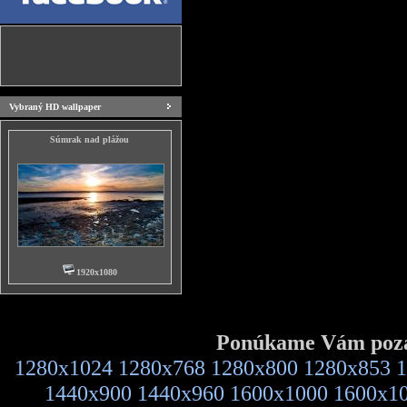
Vybraný HD wallpaper
Súmrak nad plážou
1920x1080
Ponúkame Vám pozad
1280x1024
1280x768
1280x800
1280x853
1
1440x900
1440x960
1600x1000
1600x1