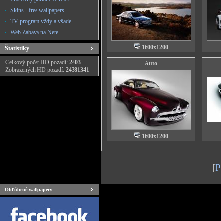
Skins - free wallpapers
TV program vždy a všade ...
Web Zabava na Nete
1600x1200
Štatistiky
Celkový počet HD pozadí:
2403
Auto
Zobrazených HD pozadí:
24381341
1600x1200
[
P
Obľúbené wallpapery