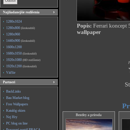
Najžiadanejšie rozlíšenia
1280x1024
Popis:
Ferrari koncept 
1280x800
(širokouhlé)
wallpaper
1280x960
1440x900
(širokouhlé)
1600x1200
1680x1050
(širokouhlé)
1920x1080
(HD rozlíšenie)
P
1920x1200
(širokouhlé)
Väčšie
Partneri
St
BackLinks
Bau Market blog
Pr
Free Wallpapers
Katalóg okien
Bentley a príroda
Nej Hry
PC blog on line
Pracovný portál PRACA