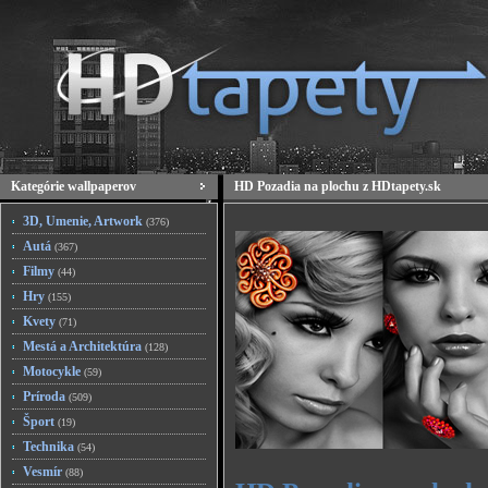
Kategórie wallpaperov
HD Pozadia na plochu z HDtapety.sk
3D, Umenie, Artwork
(376)
Autá
(367)
Filmy
(44)
Hry
(155)
Kvety
(71)
Mestá a Architektúra
(128)
Motocykle
(59)
Príroda
(509)
Šport
(19)
Technika
(54)
Vesmír
(88)