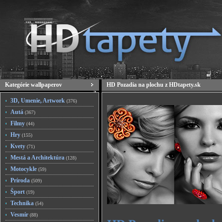
Kategórie wallpaperov
HD Pozadia na plochu z HDtapety.sk
3D, Umenie, Artwork
(376)
Autá
(367)
Filmy
(44)
Hry
(155)
Kvety
(71)
Mestá a Architektúra
(128)
Motocykle
(59)
Príroda
(509)
Šport
(19)
Technika
(54)
Vesmír
(88)