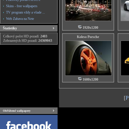
Skins - free wallpapers
TV program vždy a všade ...
Web Zabava na Nete
1920x1200
Štatistiky
Celkový počet HD pozadí:
2403
Koleso Porsche
Zobrazených HD pozadí:
24369043
1600x1200
[
P
Obľúbené wallpapery