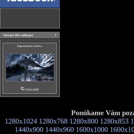
Vybraný HD wallpaper
Impozantná stavba
1920x1080
Ponúkame Vám pozad
1280x1024
1280x768
1280x800
1280x853
1
1440x900
1440x960
1600x1000
1600x1