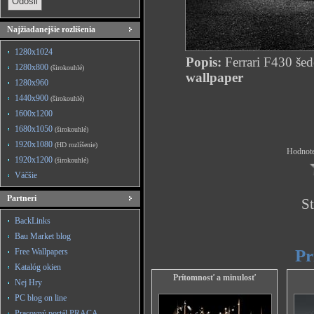
Najžiadanejšie rozlíšenia
1280x1024
Popis:
Ferrari F430 šed
1280x800
(širokouhlé)
wallpaper
1280x960
1440x900
(širokouhlé)
1600x1200
1680x1050
(širokouhlé)
1920x1080
(HD rozlíšenie)
Hodnote
1920x1200
(širokouhlé)
Väčšie
Partneri
St
BackLinks
Bau Market blog
Pr
Free Wallpapers
Katalóg okien
Prítomnosť a minulosť
Nej Hry
PC blog on line
Pracovný portál PRACA