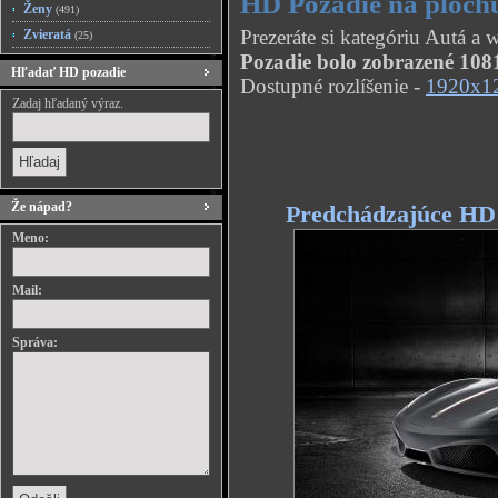
HD Pozadie na plochu
Ženy
(491)
Prezeráte si kategóriu Autá a
Zvieratá
(25)
Pozadie bolo zobrazené 1081
Hľadať HD pozadie
Dostupné rozlíšenie -
1920x1
Zadaj hľadaný výraz.
Že nápad?
Predchádzajúce HD
Meno:
Mail:
Správa: