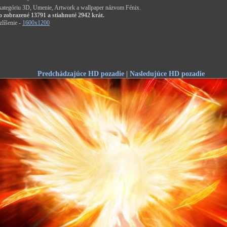
 kategóriu 3D, Umenie, Artwork a wallpaper názvom Fénix.
o zobrazené 13791 a stiahnuté 2942 krát.
líšenie -
1600x1200
Predchádzajúce HD pozadie
|
Nasledujúce HD pozadie