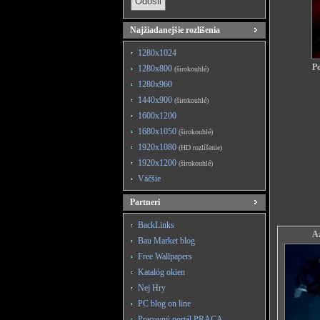
Najžiadanejšie rozlíšenia
1280x1024
Po
1280x800
(širokouhlé)
1280x960
1440x900
(širokouhlé)
1600x1200
1680x1050
(širokouhlé)
1920x1080
(HD rozlíšenie)
1920x1200
(širokouhlé)
Väčšie
Partneri
BackLinks
Az
Bau Market blog
Free Wallpapers
Katalóg okien
Nej Hry
PC blog on line
Pracovný portál PRACA