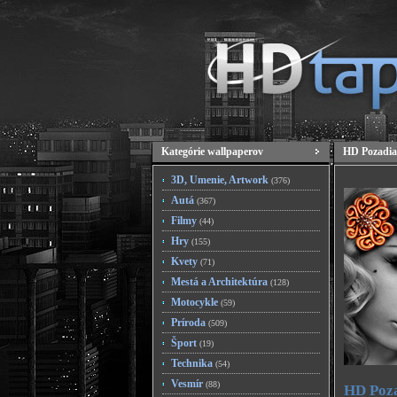
Kategórie wallpaperov
HD Pozadia
3D, Umenie, Artwork
(376)
Autá
(367)
Filmy
(44)
Hry
(155)
Kvety
(71)
Mestá a Architektúra
(128)
Motocykle
(59)
Príroda
(509)
Šport
(19)
Technika
(54)
Vesmír
(88)
HD Poza