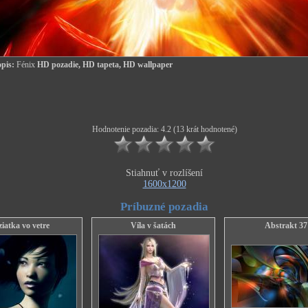
pis:
Fénix
HD pozadie, HD tapeta, HD wallpaper
Hodnotenie pozadia: 4.2 (13 krát hodnotené)
Stiahnuť v rozlíšení
1600x1200
Príbuzné pozadia
iatka vo vetre
Víla v šatách
Abstrakt 37