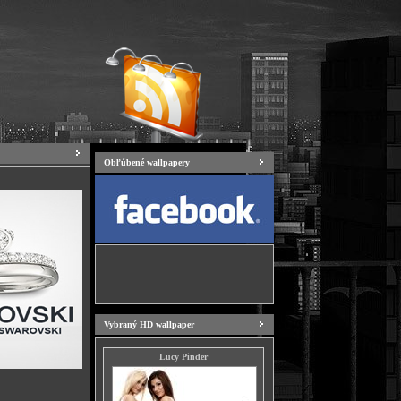
Obľúbené wallpapery
Vybraný HD wallpaper
Lucy Pinder