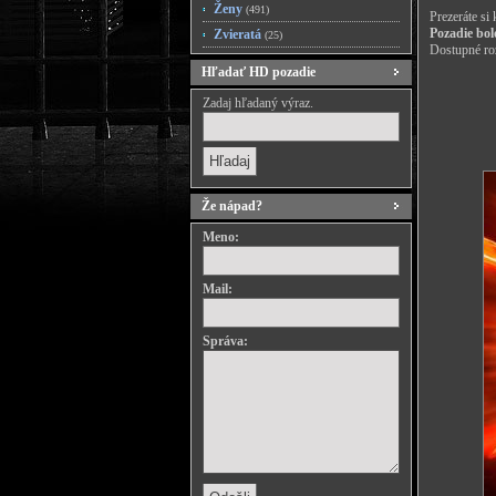
Ženy
(491)
Prezeráte si
Pozadie bol
Zvieratá
(25)
Dostupné roz
Hľadať HD pozadie
Zadaj hľadaný výraz.
Že nápad?
Meno:
Mail:
Správa: