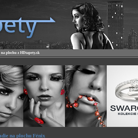
 na plochu z HDtapety.sk
die na plochu Fénix