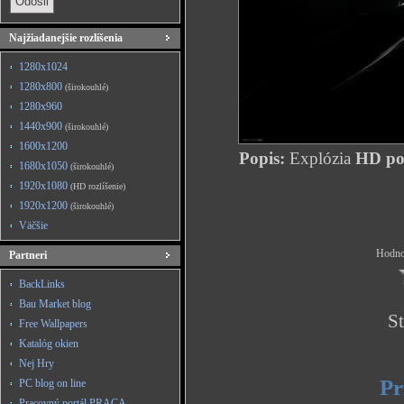
Najžiadanejšie rozlíšenia
1280x1024
1280x800
(širokouhlé)
1280x960
1440x900
(širokouhlé)
1600x1200
Popis:
Explózia
HD poz
1680x1050
(širokouhlé)
1920x1080
(HD rozlíšenie)
1920x1200
(širokouhlé)
Väčšie
Hodnot
Partneri
BackLinks
Bau Market blog
St
Free Wallpapers
Katalóg okien
Nej Hry
Pr
PC blog on line
Pracovný portál PRACA