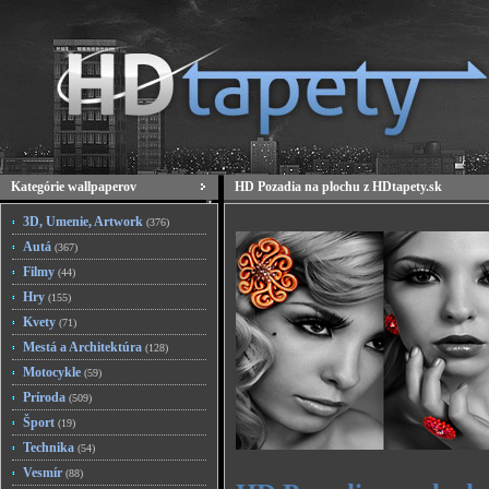
Kategórie wallpaperov
HD Pozadia na plochu z HDtapety.sk
3D, Umenie, Artwork
(376)
Autá
(367)
Filmy
(44)
Hry
(155)
Kvety
(71)
Mestá a Architektúra
(128)
Motocykle
(59)
Príroda
(509)
Šport
(19)
Technika
(54)
Vesmír
(88)