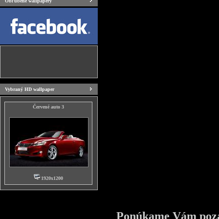
Obľúbené wallpapery
Vybraný HD wallpaper
Červené auto 3
1920x1200
Ponúkame Vám pozad