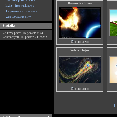
Destructive Space
Skins - free wallpapers
TV program vždy a všade ...
Web Zabava na Nete
Štatistiky
Celkový počet HD pozadí:
2403
Zobrazených HD pozadí:
24375646
1600x1200
Srdcia v hejne
1680x1050
[
P