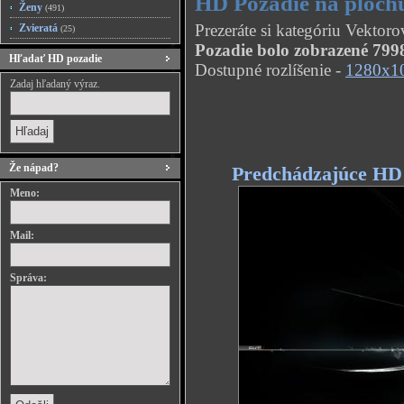
HD Pozadie na ploch
Ženy
(491)
Prezeráte si kategóriu Vektor
Zvieratá
(25)
Pozadie bolo zobrazené 7998
Hľadať HD pozadie
Dostupné rozlíšenie -
1280x1
Zadaj hľadaný výraz.
Že nápad?
Predchádzajúce HD
Meno:
Mail:
Správa: