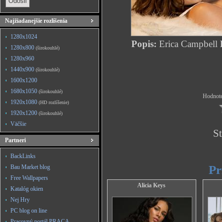
Najžiadanejšie rozlíšenia
1280x1024
Popis:
Erica Campbell
1280x800
(širokouhlé)
1280x960
1440x900
(širokouhlé)
1600x1200
1680x1050
(širokouhlé)
Hodnote
1920x1080
(HD rozlíšenie)
1920x1200
(širokouhlé)
Väčšie
St
Partneri
BackLinks
Pr
Bau Market blog
Free Wallpapers
Alicia Keys
Katalóg okien
Nej Hry
PC blog on line
Pracovný portál PRACA