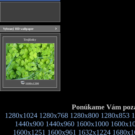
Vybraný HD wallpaper
Trojlístky
1600x1200
Ponúkame Vám pozad
1280x1024
1280x768
1280x800
1280x853
1
1440x900
1440x960
1600x1000
1600x1
1600x1251
1600x961
1632x1224
1680x1