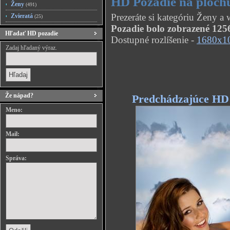
HD Pozadie na ploch
Ženy
(491)
Prezeráte si kategóriu Ženy a
Zvieratá
(25)
Pozadie bolo zobrazené 1256
Hľadať HD pozadie
Dostupné rozlíšenie -
1680x1
Zadaj hľadaný výraz.
Že nápad?
Predchádzajúce HD
Meno:
Mail:
Správa: