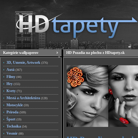
Kategórie wallpaperov
HD Pozadia na plochu z HDtapety.sk
3D, Umenie, Artwork
(376)
Autá
(367)
Filmy
(44)
Hry
(155)
Kvety
(71)
Mestá a Architektúra
(128)
Motocykle
(59)
Príroda
(509)
Šport
(19)
Technika
(54)
Vesmír
(88)