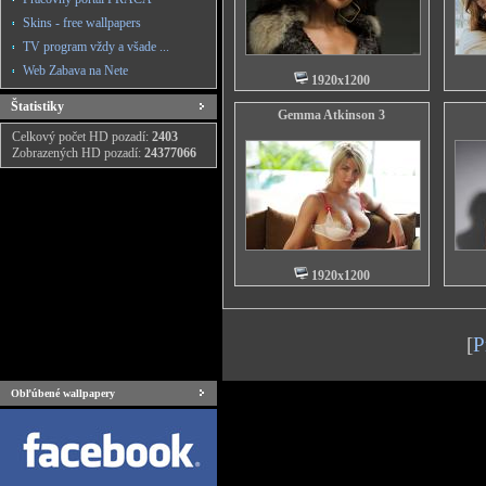
Skins - free wallpapers
TV program vždy a všade ...
Web Zabava na Nete
1920x1200
Štatistiky
Gemma Atkinson 3
Celkový počet HD pozadí:
2403
Zobrazených HD pozadí:
24377066
1920x1200
[
P
Obľúbené wallpapery