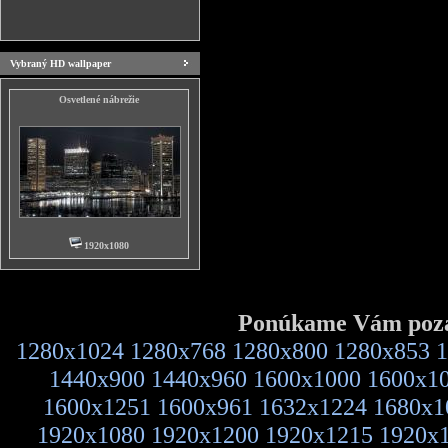
Vybraný HD wallpaper
Osvetlené nábrežie
1920x1080
Ponúkame Vám pozad
1280x1024
1280x768
1280x800
1280x853
1
1440x900
1440x960
1600x1000
1600x1
1600x1251
1600x961
1632x1224
1680x1
1920x1080
1920x1200
1920x1215
1920x