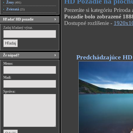
HD Pozadie na ploch
Ženy
(491)
Prezeráte si kategóriu Prírod
Zvieratá
(25)
Pozadie bolo zobrazené 1888
Hľadať HD pozadie
Dostupné rozlíšenie -
1920x1
Zadaj hľadaný výraz.
Že nápad?
Predchádzajúce HD
Meno:
Mail:
Správa: