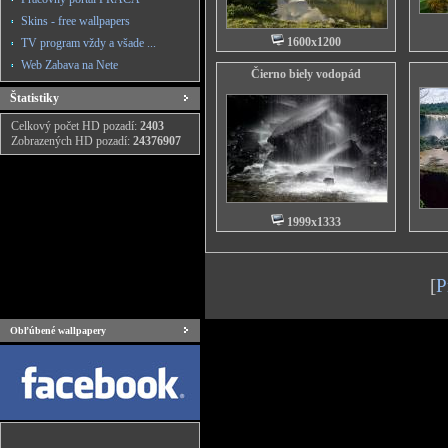
Skins - free wallpapers
1600x1200
TV program vždy a všade ...
Web Zabava na Nete
Čierno biely vodopád
Štatistiky
Celkový počet HD pozadí:
2403
Zobrazených HD pozadí:
24376907
1999x1333
[
P
Obľúbené wallpapery