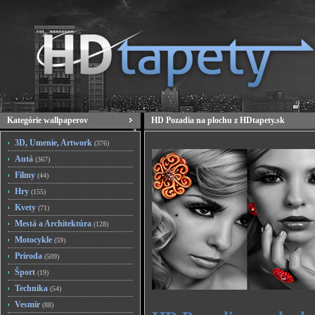
Kategórie wallpaperov
HD Pozadia na plochu z HDtapety.sk
3D, Umenie, Artwork
(376)
Autá
(367)
Filmy
(44)
Hry
(155)
Kvety
(71)
Mestá a Architektúra
(128)
Motocykle
(59)
Príroda
(509)
Šport
(19)
Technika
(54)
Vesmír
(88)