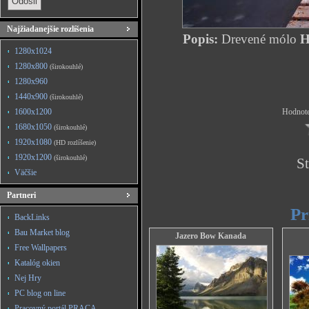
Najžiadanejšie rozlíšenia
Popis:
Drevené mólo
H
1280x1024
1280x800
(širokouhlé)
1280x960
1440x900
(širokouhlé)
1600x1200
Hodnote
1680x1050
(širokouhlé)
1920x1080
(HD rozlíšenie)
1920x1200
(širokouhlé)
St
Väčšie
Partneri
Pr
BackLinks
Bau Market blog
Jazero Bow Kanada
Free Wallpapers
Katalóg okien
Nej Hry
PC blog on line
Pracovný portál PRACA