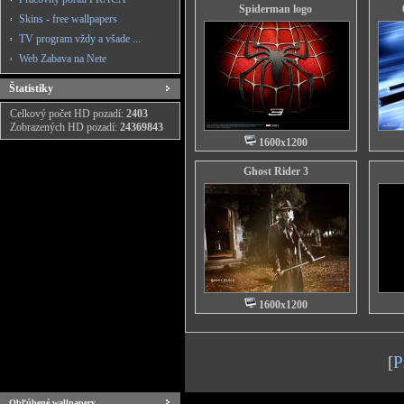
Spiderman logo
Skins - free wallpapers
TV program vždy a všade ...
Web Zabava na Nete
Štatistiky
Celkový počet HD pozadí:
2403
Zobrazených HD pozadí:
24369843
1600x1200
Ghost Rider 3
1600x1200
[
P
Obľúbené wallpapery