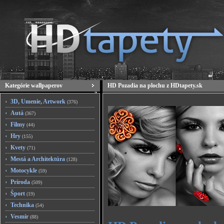
Kategórie wallpaperov
HD Pozadia na plochu z HDtapety.sk
3D, Umenie, Artwork
(376)
Autá
(367)
Filmy
(44)
Hry
(155)
Kvety
(71)
Mestá a Architektúra
(128)
Motocykle
(59)
Príroda
(509)
Šport
(19)
Technika
(54)
Vesmír
(88)