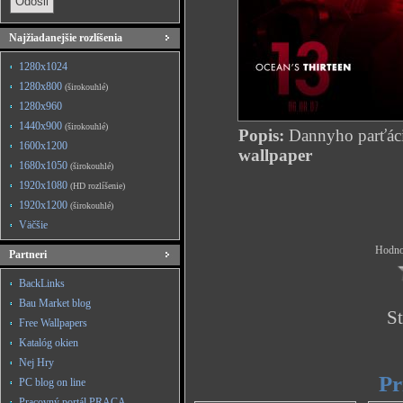
Najžiadanejšie rozlíšenia
1280x1024
1280x800
(širokouhlé)
1280x960
1440x900
(širokouhlé)
Popis:
Dannyho parťác
1600x1200
wallpaper
1680x1050
(širokouhlé)
1920x1080
(HD rozlíšenie)
1920x1200
(širokouhlé)
Väčšie
Hodnot
Partneri
BackLinks
Bau Market blog
St
Free Wallpapers
Katalóg okien
Nej Hry
Pr
PC blog on line
Pracovný portál PRACA