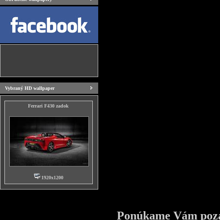
Vybraný HD wallpaper
Ferrari F430 zadok
1920x1200
Ponúkame Vám pozad