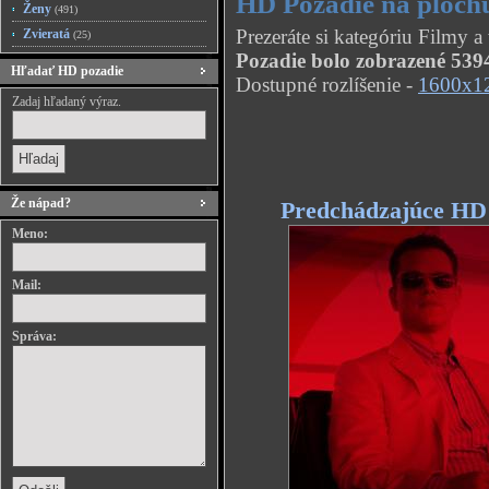
HD Pozadie na ploch
Ženy
(491)
Prezeráte si kategóriu Filmy 
Zvieratá
(25)
Pozadie bolo zobrazené 5394
Hľadať HD pozadie
Dostupné rozlíšenie -
1600x1
Zadaj hľadaný výraz.
Že nápad?
Predchádzajúce HD
Meno:
Mail:
Správa: