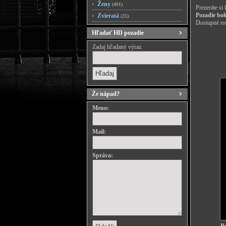
Ženy
(491)
Prezeráte si
Pozadie bol
Zvieratá
(25)
Dostupné roz
Hľadať HD pozadie
Zadaj hľadaný výraz.
Že nápad?
Meno:
Mail:
Správa: