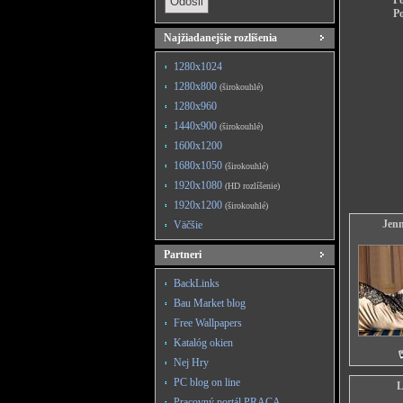
Po
Po
Najžiadanejšie rozlíšenia
1280x1024
1280x800
(širokouhlé)
1280x960
1440x900
(širokouhlé)
1600x1200
1680x1050
(širokouhlé)
1920x1080
(HD rozlíšenie)
1920x1200
(širokouhlé)
Jenn
Väčšie
Partneri
BackLinks
Bau Market blog
Free Wallpapers
Katalóg okien
Nej Hry
PC blog on line
L
Pracovný portál PRACA