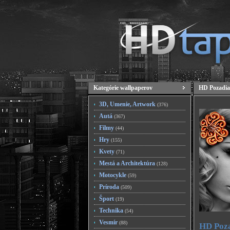
Kategórie wallpaperov
HD Pozadia
3D, Umenie, Artwork
(376)
Autá
(367)
Filmy
(44)
Hry
(155)
Kvety
(71)
Mestá a Architektúra
(128)
Motocykle
(59)
Príroda
(509)
Šport
(19)
Technika
(54)
Vesmír
(88)
HD Poza