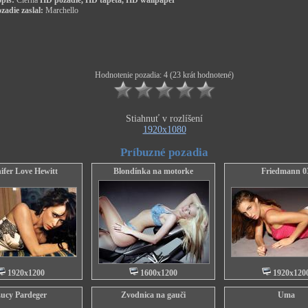
pis:
Cierna
HD pozadie, HD tapeta, HD wallpaper
zadie zaslal:
Marchello
Hodnotenie pozadia: 4 (23 krát hodnotené)
Stiahnuť v rozlíšení
1920x1080
Príbuzné pozadia
ifer Love Hewitt
Blondínka na motorke
Friedmann 0
1920x1200
1600x1200
1920x120
ucy Pardeger
Zvodnica na gauči
Uma