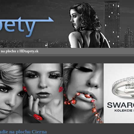
 na plochu z HDtapety.sk
die na plochu Cierna