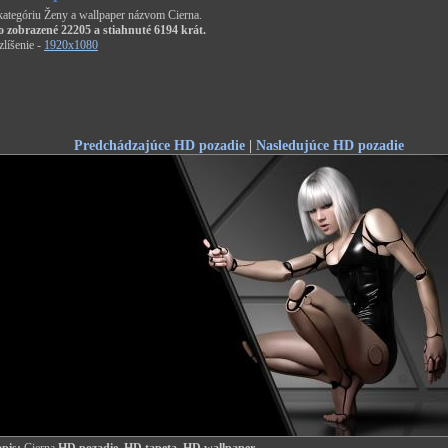
 kategóriu Ženy a wallpaper názvom Cierna.
o zobrazené 22205 a stiahnuté 6194 krát.
líšenie -
1920x1080
Predchádzajúce HD pozadie
|
Nasledujúce HD pozadie