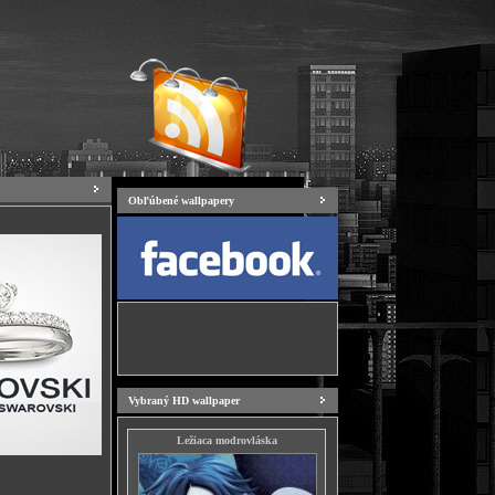
Obľúbené wallpapery
Vybraný HD wallpaper
Ležiaca modrovláska