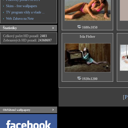
Skins - free wallpapers
TV program vždy a všade ...
Web Zabava na Nete
1680x1050
Štatistiky
Celkový počet HD pozadí:
2403
Isla Fisher
Zobrazených HD pozadí:
24368697
1920x1200
[
P
Obľúbené wallpapery