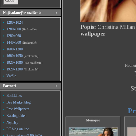
Najžiadanejšie rozlíšenia
1280x1024
Popis:
Christina Milian
1280x800
(širokouhlé)
wallpaper
1280x960
1440x900
(širokouhlé)
1600x1200
1680x1050
(širokouhlé)
1920x1080
(HD rozlíšenie)
Hodnote
1920x1200
(širokouhlé)
Väčšie
Partneri
St
BackLinks
Bau Market blog
Pr
Free Wallpapers
Katalóg okien
Monique
Nej Hry
PC blog on line
Pracovný portál PRACA