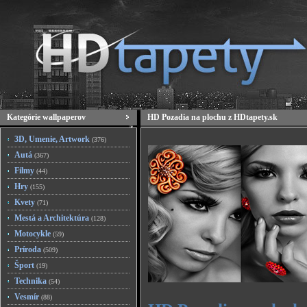
Kategórie wallpaperov
HD Pozadia na plochu z HDtapety.sk
3D, Umenie, Artwork
(376)
Autá
(367)
Filmy
(44)
Hry
(155)
Kvety
(71)
Mestá a Architektúra
(128)
Motocykle
(59)
Príroda
(509)
Šport
(19)
Technika
(54)
Vesmír
(88)