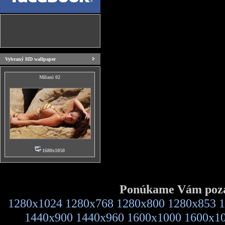
Vybraný HD wallpaper
Milani 02
1680x1050
Ponúkame Vám pozad
1280x1024
1280x768
1280x800
1280x853
1
1440x900
1440x960
1600x1000
1600x1