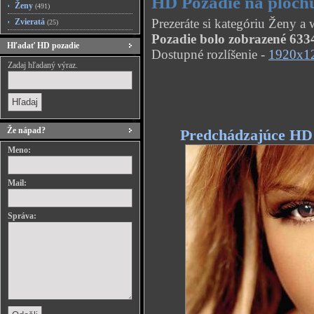
HD Pozadie na plochu
Ženy
(491)
Prezeráte si kategóriu Ženy a
Zvieratá
(25)
Pozadie bolo zobrazené 6334
Hľadať HD pozadie
Dostupné rozlíšenie -
1920x1
Zadaj hľadaný výraz.
Že nápad?
Predchádzajúce HD
Meno:
Mail:
Správa: