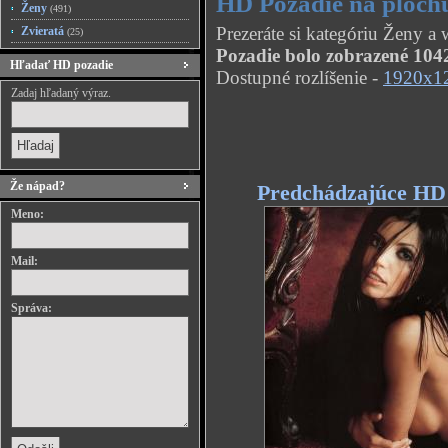
HD Pozadie na ploch
Ženy
(491)
Prezeráte si kategóriu Ženy a
Zvieratá
(25)
Pozadie bolo zobrazené 1042
Hľadať HD pozadie
Dostupné rozlíšenie -
1920x1
Zadaj hľadaný výraz.
Že nápad?
Predchádzajúce HD
Meno:
Mail:
Správa: