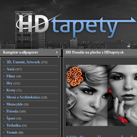
Kategórie wallpaperov
HD Pozadia na plochu z HDtapety.sk
3D, Umenie, Artwork
(376)
Autá
(367)
Filmy
(44)
Hry
(155)
Kvety
(71)
Mestá a Architektúra
(128)
Motocykle
(59)
Príroda
(509)
Šport
(19)
Technika
(54)
Vesmír
(88)