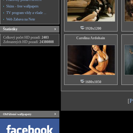
Skins - free wallpapers
TV program vždy a všade ...
Web Zabava na Nete
1920x1200
Štatistiky
Celkový počet HD pozadí:
2403
Carolina Ardohain
Zobrazených HD pozadí:
24380808
1680x1050
[
P
Obľúbené wallpapery