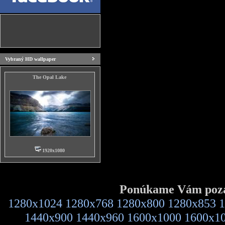
Vybraný HD wallpaper
The Opal Lake
1920x1080
Ponúkame Vám pozad
1280x1024
1280x768
1280x800
1280x853
1
1440x900
1440x960
1600x1000
1600x1