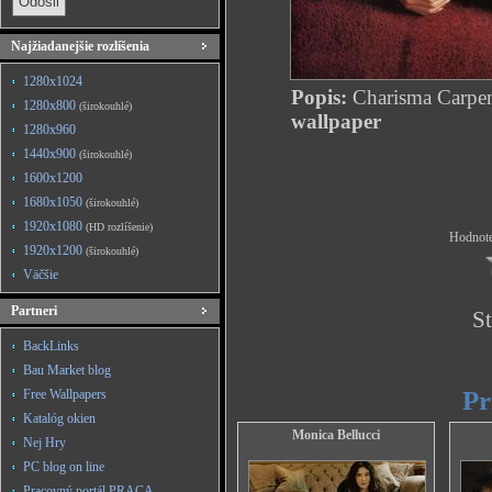
Najžiadanejšie rozlíšenia
1280x1024
Popis:
Charisma Carpen
1280x800
(širokouhlé)
wallpaper
1280x960
1440x900
(širokouhlé)
1600x1200
1680x1050
(širokouhlé)
1920x1080
(HD rozlíšenie)
Hodnote
1920x1200
(širokouhlé)
Väčšie
Partneri
St
BackLinks
Bau Market blog
Pr
Free Wallpapers
Katalóg okien
Monica Bellucci
Nej Hry
PC blog on line
Pracovný portál PRACA