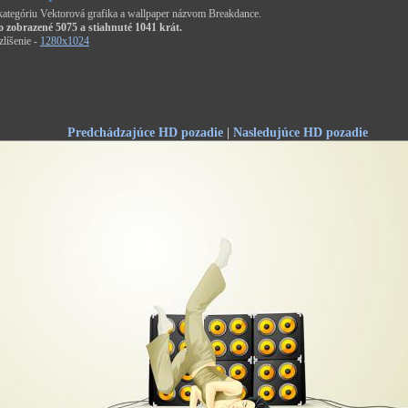
 kategóriu Vektorová grafika a wallpaper názvom Breakdance.
o zobrazené 5075 a stiahnuté 1041 krát.
líšenie -
1280x1024
Predchádzajúce HD pozadie
|
Nasledujúce HD pozadie