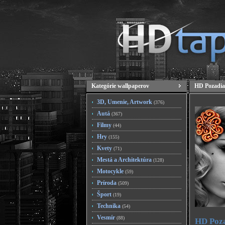
Kategórie wallpaperov
HD Pozadia
3D, Umenie, Artwork
(376)
Autá
(367)
Filmy
(44)
Hry
(155)
Kvety
(71)
Mestá a Architektúra
(128)
Motocykle
(59)
Príroda
(509)
Šport
(19)
Technika
(54)
Vesmír
(88)
HD Poza