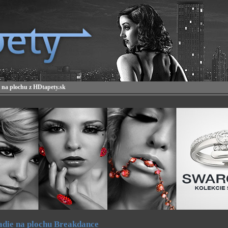
 na plochu z HDtapety.sk
die na plochu Breakdance