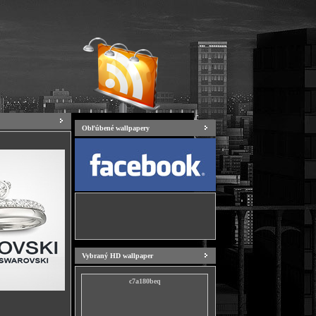
Obľúbené wallpapery
Vybraný HD wallpaper
c7a180beq