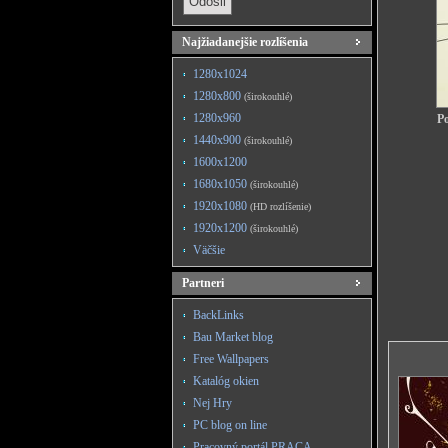
Najžiadanejšie rozlíšenia
1280x1024
1280x800
(širokouhlé)
1280x960
Po
1440x900
(širokouhlé)
1600x1200
1680x1050
(širokouhlé)
1920x1080
(HD rozlíšenie)
1920x1200
(širokouhlé)
Väčšie
Partneri
BackLinks
Bau Market blog
Free Wallpapers
Katalóg okien
Nej Hry
PC blog on line
Pracovný portál PRACA