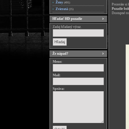
Ženy
(491)
Prezeráte si
Pozadie bol
Zvieratá
(25)
Dostupné roz
Hľadať HD pozadie
Zadaj hľadaný výraz.
Že nápad?
Meno:
Mail:
Správa: