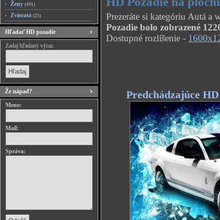
HD Pozadie na ploch
Ženy
(491)
Prezeráte si kategóriu Autá a
Zvieratá
(25)
Pozadie bolo zobrazené 1220
Hľadať HD pozadie
Dostupné rozlíšenie -
1600x1
Zadaj hľadaný výraz.
Že nápad?
Predchádzajúce HD
Meno:
Mail:
Správa: