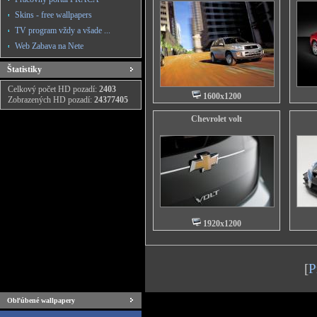
Skins - free wallpapers
TV program vždy a všade ...
Web Zabava na Nete
Štatistiky
Celkový počet HD pozadí:
2403
1600x1200
Zobrazených HD pozadí:
24377405
Chevrolet volt
1920x1200
[
P
Obľúbené wallpapery