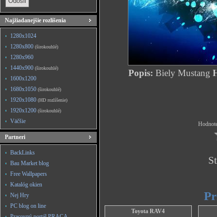
Najžiadanejšie rozlíšenia
1280x1024
1280x800
(širokouhlé)
1280x960
1440x900
(širokouhlé)
Popis:
Biely Mustang
H
1600x1200
1680x1050
(širokouhlé)
1920x1080
(HD rozlíšenie)
1920x1200
(širokouhlé)
Väčšie
Hodnote
Partneri
BackLinks
St
Bau Market blog
Free Wallpapers
Katalóg okien
Pr
Nej Hry
PC blog on line
Toyota RAV4
Pracovný portál PRACA