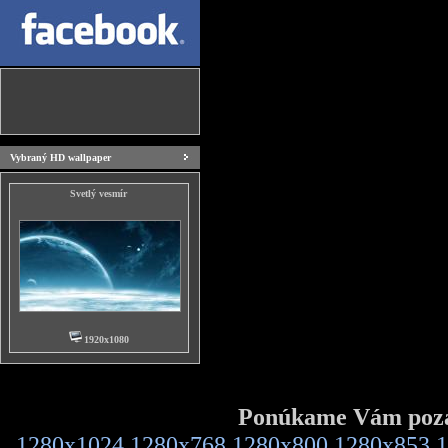
Vybraný HD wallpaper
Svetlý vesmír
1920x1080
Ponúkame Vám pozad
1280x1024
1280x768
1280x800
1280x853
1