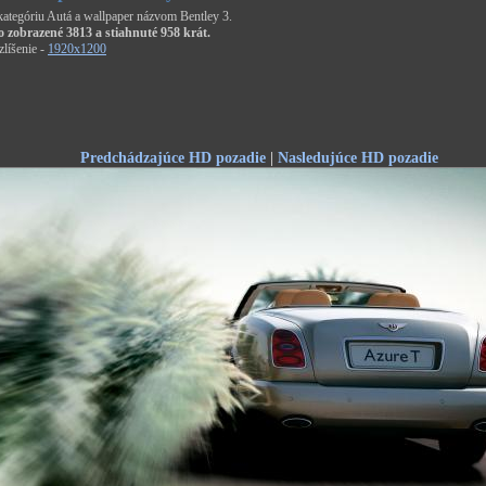
 kategóriu Autá a wallpaper názvom Bentley 3.
o zobrazené 3813 a stiahnuté 958 krát.
líšenie -
1920x1200
Predchádzajúce HD pozadie
|
Nasledujúce HD pozadie