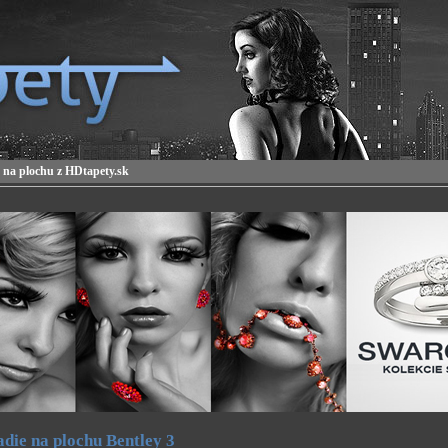
 na plochu z HDtapety.sk
die na plochu Bentley 3