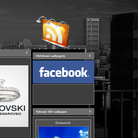
Obľúbené wallpapery
Vybraný HD wallpaper
Harmanček