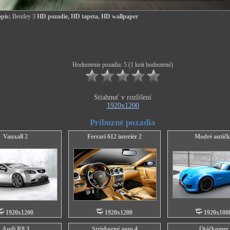
pis:
Bentley 3
HD pozadie, HD tapeta, HD wallpaper
Hodnotenie pozadia: 5 (1 krát hodnotené)
Stiahnuť v rozlíšení
1920x1200
Príbuzné pozadia
Vauxall 2
Ferrari 612 interiér 2
Modré autíčk
1920x1200
1920x1200
1920x108
Audi R8 3
Strieborné auto 4
Otáčkomer