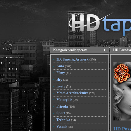
Kategórie wallpaperov
HD Pozadia
3D, Umenie, Artwork
(376)
Autá
(367)
Filmy
(44)
Hry
(155)
Kvety
(71)
Mestá a Architektúra
(128)
Motocykle
(59)
Príroda
(509)
Šport
(19)
Technika
(54)
Vesmír
(88)
HD Poza