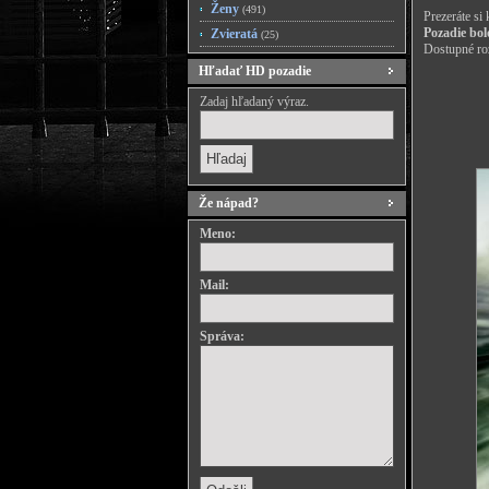
Ženy
(491)
Prezeráte si
Pozadie bol
Zvieratá
(25)
Dostupné roz
Hľadať HD pozadie
Zadaj hľadaný výraz.
Že nápad?
Meno:
Mail:
Správa: