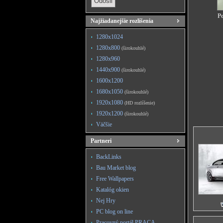
Po
Najžiadanejšie rozlíšenia
1280x1024
1280x800
(širokouhlé)
1280x960
1440x900
(širokouhlé)
1600x1200
1680x1050
(širokouhlé)
1920x1080
(HD rozlíšenie)
1920x1200
(širokouhlé)
Väčšie
Partneri
BackLinks
Bau Market blog
Free Wallpapers
Katalóg okien
Nej Hry
PC blog on line
Pracovný portál PRACA