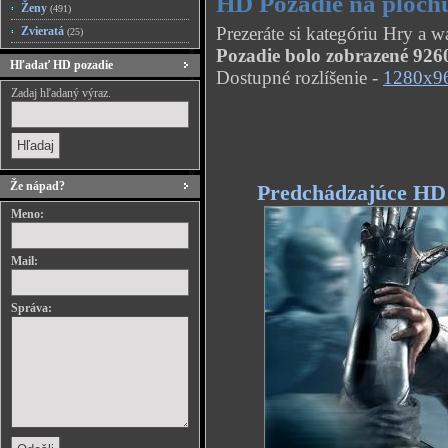
HD Pozadie na plochu
Ženy
(491)
Prezeráte si kategóriu Hry a 
Zvieratá
(25)
Pozadie bolo zobrazené 9260
Hľadať HD pozadie
Dostupné rozlíšenie -
1280x9
Zadaj hľadaný výraz.
Že nápad?
Predchádzajúce HD
Meno:
Mail:
Správa: