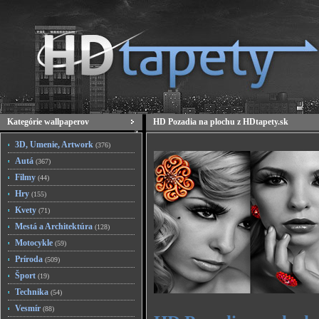
Kategórie wallpaperov
HD Pozadia na plochu z HDtapety.sk
3D, Umenie, Artwork
(376)
Autá
(367)
Filmy
(44)
Hry
(155)
Kvety
(71)
Mestá a Architektúra
(128)
Motocykle
(59)
Príroda
(509)
Šport
(19)
Technika
(54)
Vesmír
(88)