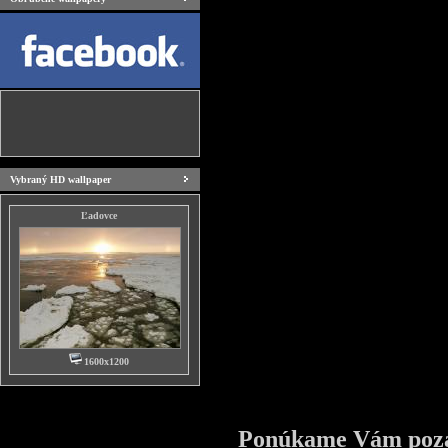
Vybraný HD wallpaper
Ľadovce
1600x1200
Ponúkame Vám pozad