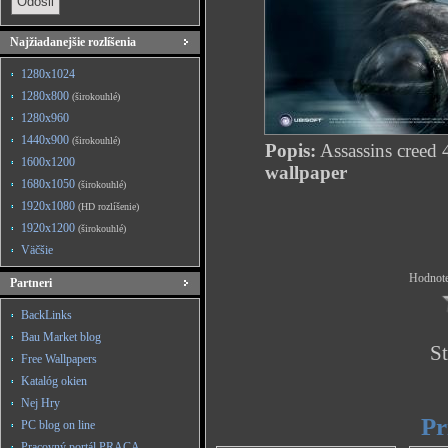
Najžiadanejšie rozlíšenia
1280x1024
1280x800
(širokouhlé)
1280x960
1440x900
(širokouhlé)
Popis:
Assassins creed 
1600x1200
wallpaper
1680x1050
(širokouhlé)
1920x1080
(HD rozlíšenie)
1920x1200
(širokouhlé)
Väčšie
Hodnote
Partneri
BackLinks
Bau Market blog
St
Free Wallpapers
Katalóg okien
Nej Hry
Pr
PC blog on line
Pracovný portál PRACA