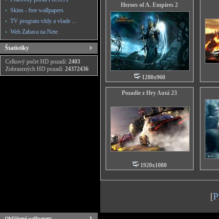
Heroes of A. Empires 2
Skins - free wallpapers
TV program vždy a všade ...
Web Zabava na Nete
Štatistiky
Celkový počet HD pozadí:
2403
Zobrazených HD pozadí:
24372436
1280x960
Pozadie z Hry Autá 23
1920x1080
[
P
Obľúbené wallpapery