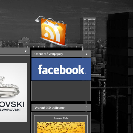
Obľúbené wallpapery
Vybraný HD wallpaper
Jazero Tule