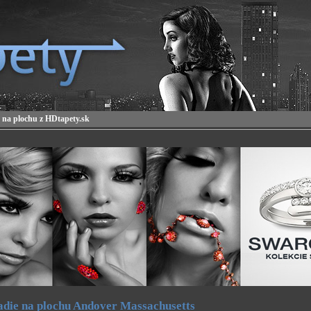
 na plochu z HDtapety.sk
die na plochu Andover Massachusetts