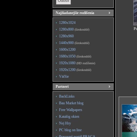
Najžiadanejšie rozlíšenia
1280x1024
Po
1280x800
(širokouhlé)
1280x960
1440x900
(širokouhlé)
1600x1200
1680x1050
(širokouhlé)
1920x1080
(HD rozlíšenie)
1920x1200
(širokouhlé)
Väčšie
Partneri
BackLinks
Bau Market blog
Free Wallpapers
Katalóg okien
Nej Hry
PC blog on line
Pracovný portál PRACA