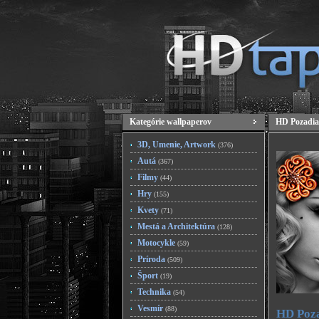
Kategórie wallpaperov
HD Pozadia
3D, Umenie, Artwork
(376)
Autá
(367)
Filmy
(44)
Hry
(155)
Kvety
(71)
Mestá a Architektúra
(128)
Motocykle
(59)
Príroda
(509)
Šport
(19)
Technika
(54)
Vesmír
(88)
HD Poza