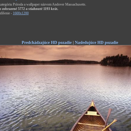
 kategóriu Príroda a wallpaper názvom Andover Massachusetts.
o zobrazené 5772 a stiahnuté 1193 krát.
líšenie -
1600x1200
Predchádzajúce HD pozadie
|
Nasledujúce HD pozadie