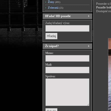
Ženy
(491)
Prezeráte si
Pozadie bol
Zvieratá
(25)
Dostupné roz
Hľadať HD pozadie
Zadaj hľadaný výraz.
Že nápad?
Meno:
Mail:
Správa: